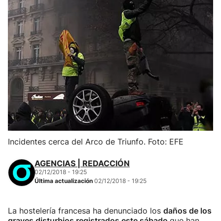
Incidentes cerca del Arco de Triunfo. Foto: EFE
AGENCIAS | REDACCIÓN
02/12/2018 - 19:25
Última actualización
02/12/2018 - 19:25
La hostelería francesa ha denunciado los
daños de los
graves disturbios registrados este sábado
que han