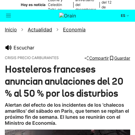
del 12
|
|
Hoy es noticia
Celedón
del
de
Txiki, en
desembarco
agosto
directo
de Elkano
ES
Inicio
Actualidad
Economía
Actualidad
Buscador
Política
Escuchar
CRISIS PRECIO CARBURANTES
Compartir
Guardar
Cultura
Hosteleros franceses
anuncian anulaciones del 20
Ikusmiran
% al 50 % por los disturbios
Eguraldia
Alertan del efecto de los incidentes de los 'chalecos
amarillos' del sábado en París, que temen se repitan el
próximo fin de semana. El lunes se reunirán con el
Ministro de Economía.