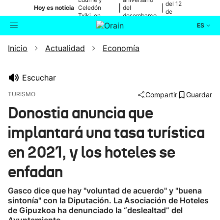
del 12
|
|
Hoy es noticia
Celedón
del
de
Txiki, en
desembarco
agosto
directo
de Elkano
ES
Inicio
Actualidad
Economía
Actualidad
Buscador
Política
Escuchar
TURISMO
Compartir
Guardar
Cultura
Donostia anuncia que
implantará una tasa turística
Ikusmiran
en 2021, y los hoteles se
Eguraldia
enfadan
Gasco dice que hay "voluntad de acuerdo" y "buena
sintonía" con la Diputación. La Asociación de Hoteles
de Gipuzkoa ha denunciado la “deslealtad” del