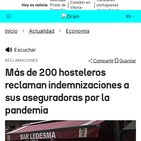
Celedón en
|
|
Hoy es noticia
Pirata de
portuguesas
Vitoria-
Donostia
en las playas
Gasteiz
ES
Inicio
Actualidad
Economía
Actualidad
Buscador
Política
Escuchar
RECLAMACIONES
Compartir
Guardar
Cultura
Más de 200 hosteleros
reclaman indemnizaciones a
Ikusmiran
sus aseguradoras por la
Eguraldia
pandemia