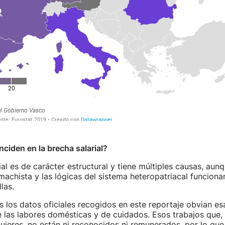
nciden en la brecha salarial?
ial es de carácter estructural y tiene múltiples causas, aunq
machista y las lógicas del sistema heteropatriacal funcion
las.
 los datos oficiales recogidos en este reportaje obvian e
de las labores domésticas y de cuidados. Esos trabajos que, 
ujeres, no están ni reconocidos ni remunerados, por lo que