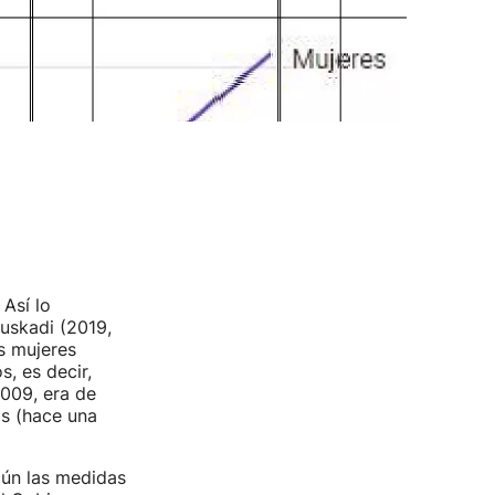
Así lo
uskadi (2019,
as mujeres
, es decir,
009, era de
s (hace una
aún las medidas