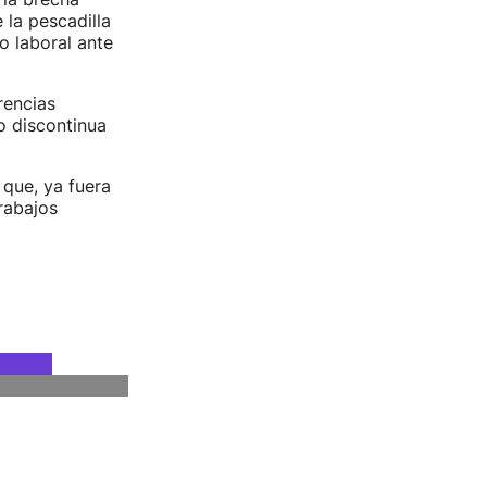
 la pescadilla
o laboral ante
rencias
o discontinua
 que, ya fuera
rabajos