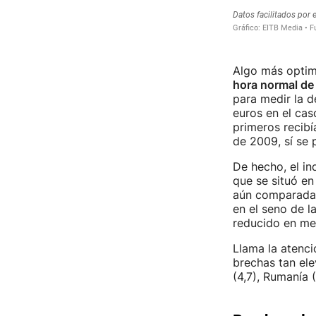
Algo más optimi
hora normal de 
para medir la d
euros en el cas
primeros recib
de 2009, sí se p
De hecho, el in
que se situó en 
aún comparada c
en el seno de l
reducido en men
Llama la atenc
brechas tan ele
(4,7), Rumanía (