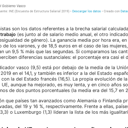
stas son los datos referentes a la brecha salarial calculad
trabajo
(es junto al de salario medio anual, el otro indicad
esigualdad de género). La ganancia media por hora era, en
o de los varones, y de 18,5 euros en el caso de las mujeres, 
ían un 9,5 % más que las segundas. Si comparamos las cant
erciben diferencias sustanciales: el porcentaje era casi el 
dicador vasco (9,5) está por debajo de la media de la Unió
2019 en el 14,1, y también es inferior a la del Estado españo
on la del Estado francés (16,5). La propia evolución de la 
a UE, aunque ha mejorado, es muy lenta, y en cinco años so
os de dos puntos porcentuales (la media era del 15,7 en 2
ión que países tan avanzados como Alemania o Finlandia p
vadas, del 19 y 16 %, respectivamente. Frente a ellas, paíse
3,3) o Luxemburgo (1,3) lideran la lista de los más igualitar