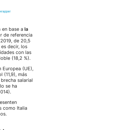
a en base a
la
or de referencia
 2019, de 20,5
es decir, los
idades con las
doble (18,2 %).
n Europea (UE),
l (11,9), más
brecha salarial
lo se ha
014).
resenten
s como Italia
ios.