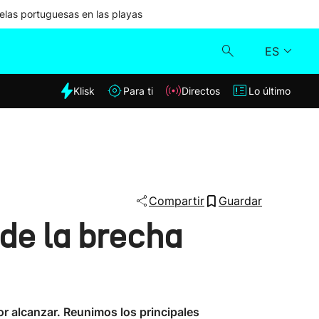
las portuguesas en las playas
ES
dia
Klisk
Para ti
Directos
Lo último
Klisk
Directos
Para ti
Compartir
Guardar
 de la brecha
Lo último
or alcanzar. Reunimos los principales