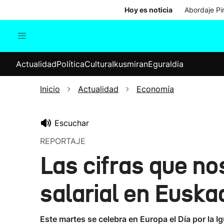
Hoy es noticia
Abordaje Pi
Actualidad
Política
Cul
Actualidad
Política
Cultura
Ikusmiran
Eguraldia
Sociedad
Elecciones
Economía
Inicio
Actualidad
Economía
Internacional
Escuchar
REPORTAJE
Las cifras que no
salarial en Euska
Este martes se celebra en Europa el Día por la I