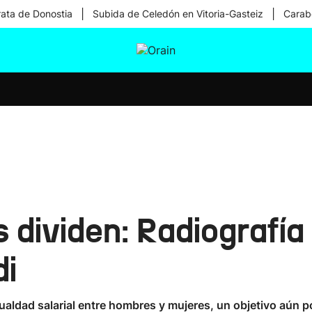
|
|
rata de Donostia
Subida de Celedón en Vitoria-Gasteiz
Carabe
tura
Ikusmiran
Egural
Salud
Tecnología
s dividen: Radiografía
di
gualdad salarial entre hombres y mujeres, un objetivo aún p