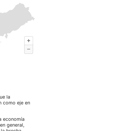
ue la
an como eje en
sa economía
en general,
 la brecha