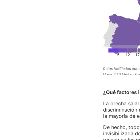
¿Qué factores i
La brecha salar
discriminación 
la mayoría de el
De hecho, todos
invisibilizada 
recaen en las m