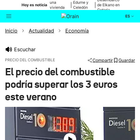
una
Edurne y
|
|
Hoy es noticia
de Elkano en
vivienda
Celedón
Getaria
de Bilbao
Txiki
ES
Inicio
Actualidad
Economía
Actualidad
Buscador
Política
Escuchar
PRECIO DEL COMBUSTIBLE
Compartir
Guardar
Cultura
El precio del combustible
podría superar los 3 euros
Ikusmiran
este verano
Eguraldia