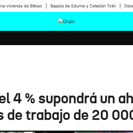
|
|
una vivienda de Bilbao
Bajada de Edurne y Celedón Txiki
Dese
tura
Ikusmiran
Egural
Salud
Tecnología
el 4 % supondrá un ah
s de trabajo de 20 00