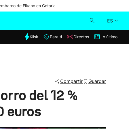
mbarco de Elkano en Getaria
ES
dia
Klisk
Para ti
Directos
Lo último
Klisk
Directos
Para ti
Compartir
Guardar
orro del 12 %
Lo último
0 euros