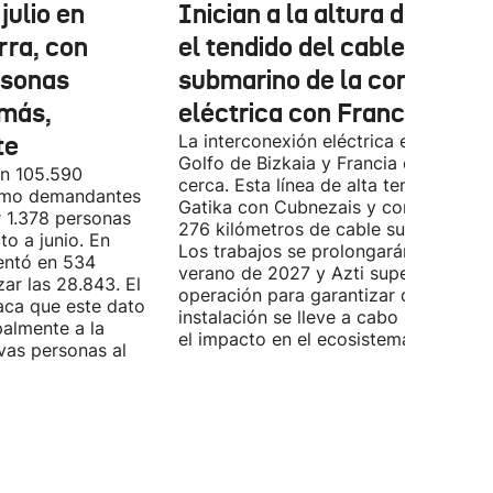
julio en
Inician a la altura de Lemo
rra, con
el tendido del cable
rsonas
submarino de la conexión
más,
eléctrica con Francia
te
La interconexión eléctrica entre el
Golfo de Bizkaia y Francia está más
on 105.590
cerca. Esta línea de alta tensión unirá
como demandantes
Gatika con Cubnezais y contará con
 1.378 personas
276 kilómetros de cable submarino.
o a junio. En
Los trabajos se prolongarán hasta
entó en 534
verano de 2027 y Azti supervisará la
ar las 28.843. El
operación para garantizar que la
aca que este dato
instalación se lleve a cabo minimizan
palmente a la
el impacto en el ecosistema marino.
vas personas al