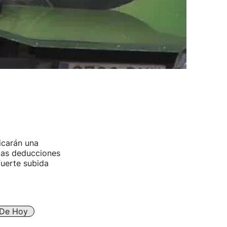
licarán una
 las deducciones
fuerte subida
 De Hoy