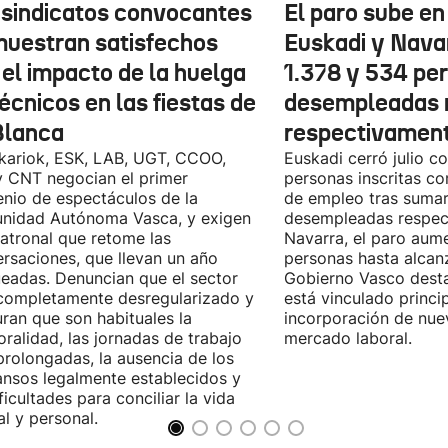
 sindicatos convocantes
El paro sube en 
muestran satisfechos
Euskadi y Nava
 el impacto de la huelga
1.378 y 534 pe
écnicos en las fiestas de
desempleadas 
Blanca
respectivamen
kariok, ESK, LAB, UGT, CCOO,
Euskadi cerró julio c
 CNT negocian el primer
personas inscritas 
nio de espectáculos de la
de empleo tras sumar
nidad Autónoma Vasca, y exigen
desempleadas respect
patronal que retome las
Navarra, el paro aum
rsaciones, que llevan un año
personas hasta alcanz
eadas. Denuncian que el sector
Gobierno Vasco dest
completamente desregularizado y
está vinculado princi
ran que son habituales la
incorporación de nue
ralidad, las jornadas de trabajo
mercado laboral.
rolongadas, la ausencia de los
nsos legalmente establecidos y
ificultades para conciliar la vida
al y personal.