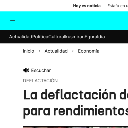
Hoy es noticia
Estafa en 
Actualidad
Política
Cul
Actualidad
Política
Cultura
Ikusmiran
Eguraldia
Sociedad
Elecciones
Economía
Inicio
Actualidad
Economía
Internacional
Escuchar
DEFLACTACIÓN
La deflactación d
para rendimiento