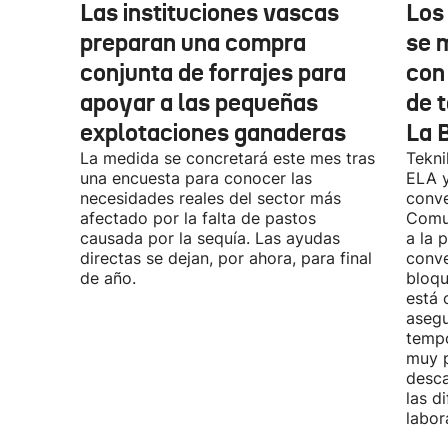
Las instituciones vascas
Los
preparan una compra
se 
conjunta de forrajes para
con
apoyar a las pequeñas
de t
explotaciones ganaderas
La 
La medida se concretará este mes tras
Tekni
una encuesta para conocer las
ELA y
necesidades reales del sector más
conve
afectado por la falta de pastos
Comu
causada por la sequía. Las ayudas
a la 
directas se dejan, por ahora, para final
conve
de año.
bloqu
está 
asegu
tempo
muy p
desca
las d
labor