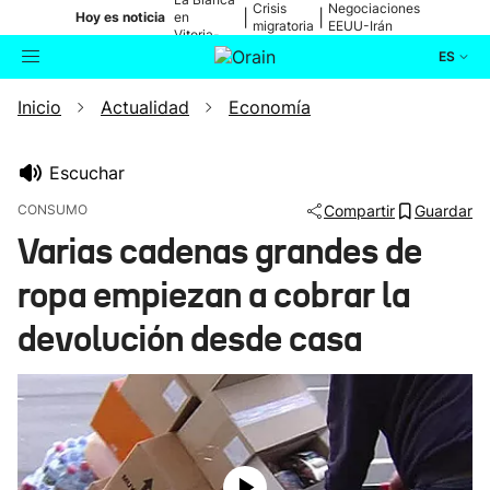
Crisis
Negociaciones
|
|
Hoy es noticia
en
migratoria
EEUU-Irán
Vitoria-
Gasteiz
ES
Inicio
Actualidad
Economía
Actualidad
Buscador
Política
Escuchar
CONSUMO
Compartir
Guardar
Cultura
Varias cadenas grandes de
ropa empiezan a cobrar la
Ikusmiran
devolución desde casa
Eguraldia