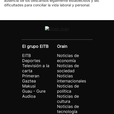
ausencia de los descansos legalmente establecidos y las
dificultades para conciliar la vida laboral y personal.
El grupo EITB
Orain
EITB
Noticias de
Deportes
economía
Televisión a la
Noticias de
carta
sociedad
Primeran
Noticias
Gaztea
internacionales
Makusi
Noticias de
Guau - Gure
política
Audioa
Noticias de
cultura
Noticias de
tecnología