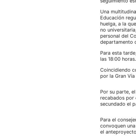
seguimiento es
Una multitudin
Educación regul
huelga, a la qu
no universitari
personal del Co
departamento d
Para esta tarde
las 18:00 horas
Coincidiendo co
por la Gran Vía
Por su parte, e
recabados por e
secundado el p
Para el consej
convoquen una 
el anteproyecto