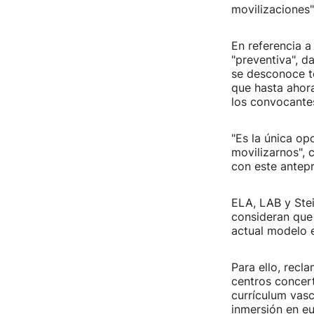
movilizaciones"
En referencia 
"preventiva", d
se desconoce to
que hasta ahora
los convocante
"Es la única o
movilizarnos", 
con este antepr
ELA, LAB y Stei
consideran que 
actual modelo e
Para ello, recl
centros concer
currículum vas
inmersión en eu