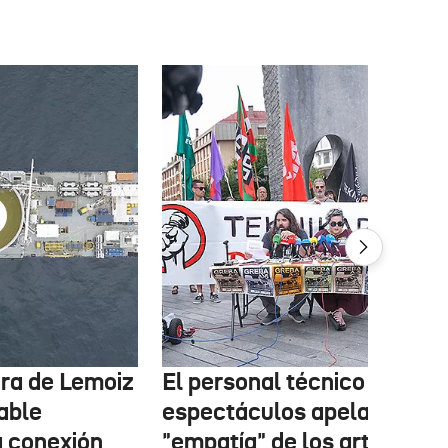
tura de Lemoiz
El personal técnico de
cable
espectáculos apela a la
a conexión
"empatía" de los artistas