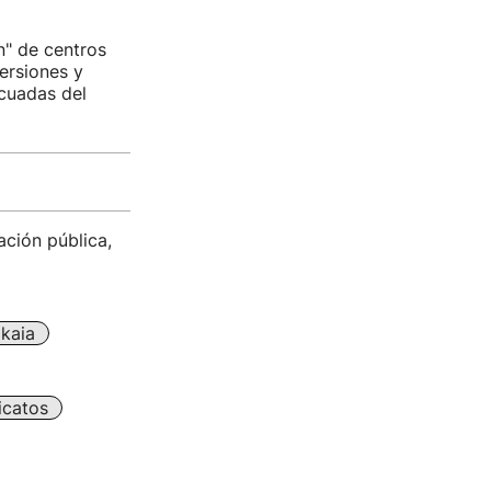
n" de centros
versiones y
ecuadas del
ación pública,
zkaia
icatos