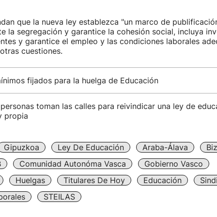
an que la nueva ley establezca "un marco de publificació
te la segregación y garantice la cohesión social, incluya in
entes y garantice el empleo y las condiciones laborales ad
 otras cuestiones.
ínimos fijados para la huelga de Educación
personas toman las calles para reivindicar una ley de educ
y propia
Gipuzkoa
Ley De Educación
Araba-Álava
Bi
B
Comunidad Autonóma Vasca
Gobierno Vasco
Huelgas
Titulares De Hoy
Educación
Sind
borales
STEILAS