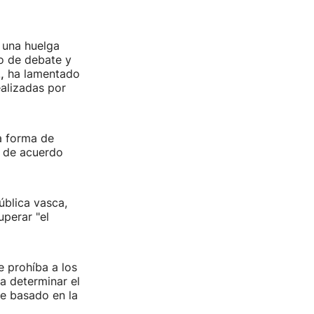
 una huelga
o de debate y
,
ha lamentado
alizadas por
a forma de
s de acuerdo
ública vasca,
perar "el
e prohíba a los
a determinar el
e basado en la