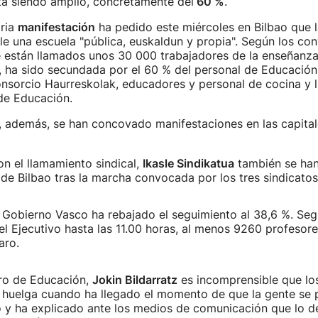
tá siendo amplio, concretamente del
60 %
.
aria
manifestación
ha pedido este miércoles en Bilbao que l
e una escuela "pública, euskaldun y propia". Según los con
e están llamados unos 30 000 trabajadores de la enseñanza
a, ha sido secundada por el 60 % del personal de Educación
nsorcio Haurreskolak, educadores y personal de cocina y l
e Educación.
, además, se han concovado manifestaciones en las capita
.
n el llamamiento sindical,
Ikasle Sindikatua
también se han
 de Bilbao tras la marcha convocada por los tres sindicatos
l Gobierno Vasco ha rebajado el seguimiento al 38,6 %. Seg
l Ejecutivo hasta las 11.00 horas, al menos 9260 profesor
aro.
ero de Educación,
Jokin Bildarratz
es incomprensible que los
huelga cuando ha llegado el momento de que la gente se 
 y ha explicado ante los medios de comunicación que lo de