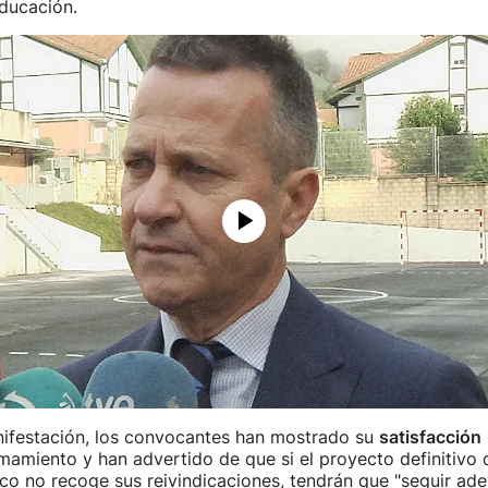
educación.
nifestación, los convocantes han mostrado su
satisfacción
amamiento y han advertido de que si el proyecto definitivo q
o no recoge sus reivindicaciones, tendrán que "seguir ade