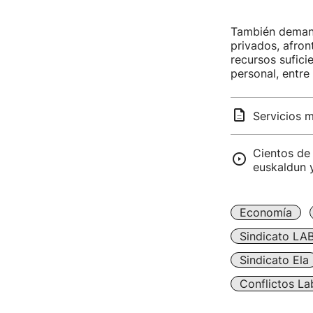
También demand
privados, afron
recursos sufici
personal, entre
Servicios m
Cientos de 
euskaldun 
Economía
Sindicato LA
Sindicato Ela
Conflictos La