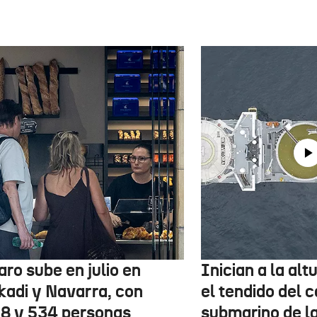
aro sube en julio en
Inician a la al
kadi y Navarra, con
el tendido del 
78 y 534 personas
submarino de l