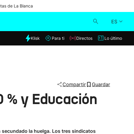
stas de La Blanca
ES
dia
Klisk
Para ti
Directos
Lo último
Klisk
Directos
Para ti
Compartir
Guardar
60 % y Educación
Lo último
secundado la huelga. Los tres sindicatos