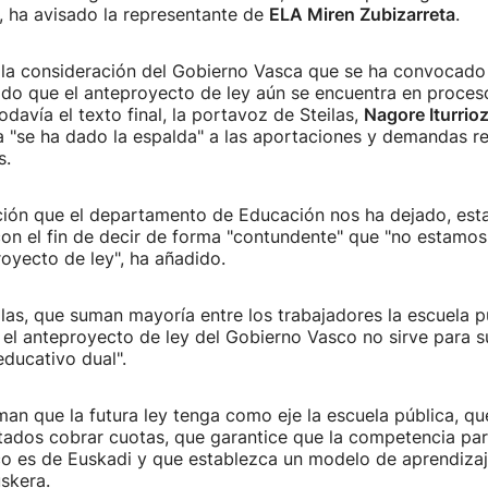
, ha avisado la representante de
ELA Miren Zubizarreta
.
a la consideración del Gobierno Vasca que se ha convocado
ado que el anteproyecto de ley aún se encuentra en proces
davía el texto final, la portavoz de Steilas,
Nagore Iturrioz
 "se ha dado la espalda" a las aportaciones y demandas re
s.
pción que el departamento de Educación nos ha dejado, est
con el fin de decir de forma "contundente" que "no estamo
oyecto de ley", ha añadido.
las, que suman mayoría entre los trabajadores la escuela p
el anteproyecto de ley del Gobierno Vasco no sirve para su
ducativo dual".
aman que la futura ley tenga como eje la escuela pública, qu
tados cobrar cuotas, que garantice que la competencia par
co es de Euskadi y que establezca un modelo de aprendizaj
skera.