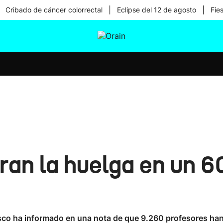
|
|
Cribado de cáncer colorrectal
Eclipse del 12 de agosto
Fie
tura
Ikusmiran
Egural
Salud
Tecnología
fran la huelga en un 
co ha informado en una nota de que 9.260 profesores han 