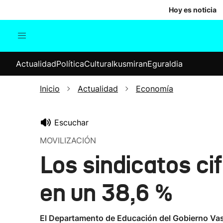
Hoy es noticia
Actualidad
Política
Cul
Actualidad
Política
Cultura
Ikusmiran
Eguraldia
Sociedad
Elecciones
Economía
Inicio
Actualidad
Economía
Internacional
Escuchar
MOVILIZACIÓN
Los sindicatos ci
en un 38,6 %
El Departamento de Educación del Gobierno Vas