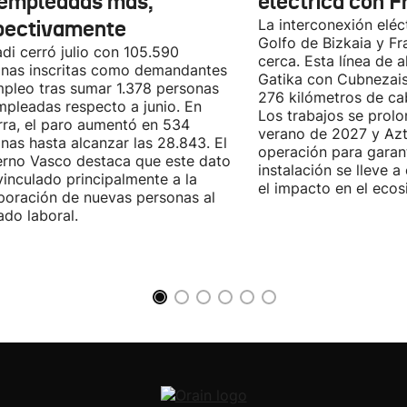
empleadas más,
eléctrica con F
pectivamente
La interconexión eléct
Golfo de Bizkaia y Fr
di cerró julio con 105.590
cerca. Esta línea de a
nas inscritas como demandantes
Gatika con Cubnezais
pleo tras sumar 1.378 personas
276 kilómetros de ca
pleadas respecto a junio. En
Los trabajos se prol
ra, el paro aumentó en 534
verano de 2027 y Azti
nas hasta alcanzar las 28.843. El
operación para garant
rno Vasco destaca que este dato
instalación se lleve 
vinculado principalmente a la
el impacto en el ecos
poración de nuevas personas al
do laboral.