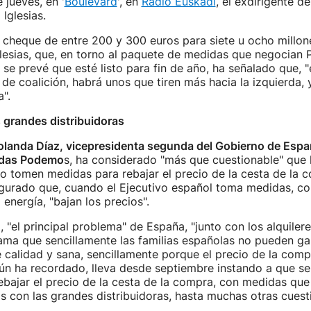
 jueves, en '
Boulevard
', en
Radio Euskadi
, el exdirigente d
Iglesias.
cheque de entre 200 y 300 euros para siete u ocho millone
glesias, que, en torno al paquete de medidas que negocian
e prevé que esté listo para fin de año, ha señalado que, "
de coalición, habrá unos que tiren más hacia la izquierda, 
".
s grandes distribuidoras
olanda Díaz, vicepresidenta segunda del Gobierno de Esp
idas Podemo
s, ha considerado "más que cuestionable" que 
no tomen medidas para rebajar el precio de la cesta de la 
gurado que, cuando el Ejecutivo español toma medidas, c
 energía, "bajan los precios".
, "el principal problema" de España, "junto con los alquilere
lama que sencillamente las familias españolas no pueden ga
 calidad y sana, sencillamente porque el precio de la comp
gún ha recordado, lleva desde septiembre instando a que s
bajar el precio de la cesta de la compra, con medidas que
 con las grandes distribuidoras, hasta muchas otras cuesti