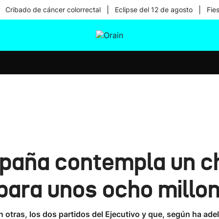
|
|
Cribado de cáncer colorrectal
Eclipse del 12 de agosto
Fie
tura
Ikusmiran
Egural
Salud
Tecnología
spaña contempla un c
para unos ocho millon
n otras, los dos partidos del Ejecutivo y que, según ha ade