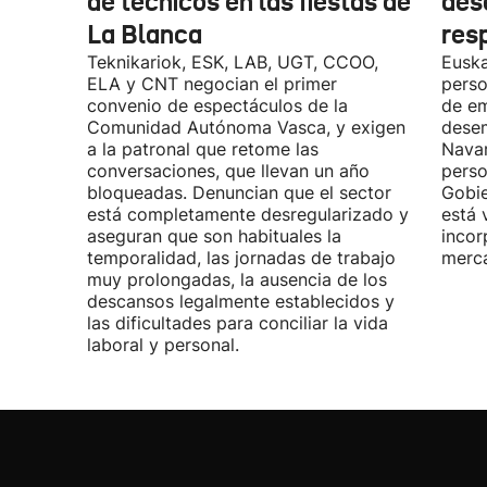
de técnicos en las fiestas de
des
La Blanca
res
Teknikariok, ESK, LAB, UGT, CCOO,
Euska
ELA y CNT negocian el primer
perso
convenio de espectáculos de la
de em
Comunidad Autónoma Vasca, y exigen
desem
a la patronal que retome las
Navar
conversaciones, que llevan un año
perso
bloqueadas. Denuncian que el sector
Gobie
está completamente desregularizado y
está 
aseguran que son habituales la
incor
temporalidad, las jornadas de trabajo
merca
muy prolongadas, la ausencia de los
descansos legalmente establecidos y
las dificultades para conciliar la vida
laboral y personal.