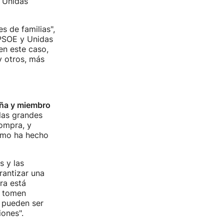
e Unidas
s de familias",
 PSOE y Unidas
en este caso,
y otros, más
aña y miembro
las grandes
compra, y
omo ha hecho
s y las
rantizar una
ra está
e tomen
 pueden ser
ones".