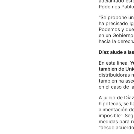
adelantado este
Podemos Pablo 
"Se propone un 
ha precisado I
Podemos y que s
en un Gobierno 
hacia la derecha
Díaz alude a la
En esta línea,
Y
también de Un
distribuidoras 
también ha ase
en el caso de la
A juicio de Díaz
hipotecas, se l
alimentación de
imposible". Se
medidas para re
"desde acuerdos