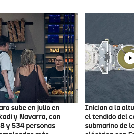
aro sube en julio en
Inician a la al
kadi y Navarra, con
el tendido del 
78 y 534 personas
submarino de l