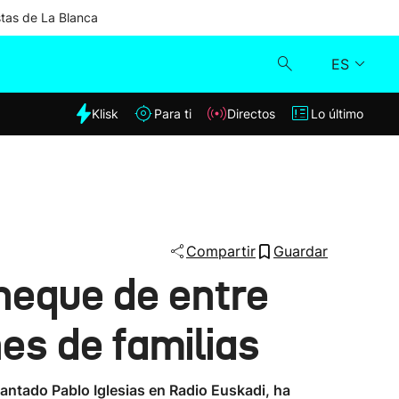
stas de La Blanca
ES
dia
Klisk
Para ti
Directos
Lo último
Klisk
Directos
Para ti
Compartir
Guardar
heque de entre
Lo último
es de familias
lantado Pablo Iglesias en Radio Euskadi, ha