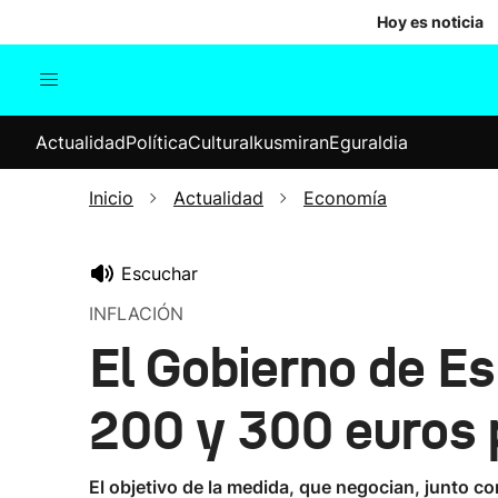
Hoy es noticia
Actualidad
Política
Cul
Actualidad
Política
Cultura
Ikusmiran
Eguraldia
Sociedad
Elecciones
Economía
Inicio
Actualidad
Economía
Internacional
Escuchar
INFLACIÓN
El Gobierno de E
200 y 300 euros 
El objetivo de la medida, que negocian, junto co