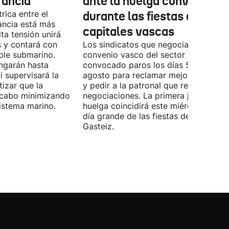
rancia
ante la huelga convocada
rica entre el
durante las fiestas de las
ancia está más
capitales vascas
lta tensión unirá
 y contará con
Los sindicatos que negocian el prime
ble submarino.
convenio vasco del sector han
ongarán hasta
convocado paros los días 5, 14 y 26 
 supervisará la
agosto para reclamar mejoras labora
izar que la
y pedir a la patronal que retome las
a cabo minimizando
negociaciones. La primera jornada de
istema marino.
huelga coincidirá este miércoles con 
día grande de las fiestas de Vitoria-
Gasteiz.