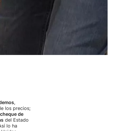
odemos
,
e los precios;
cheque de
as
del Estado
Así lo ha