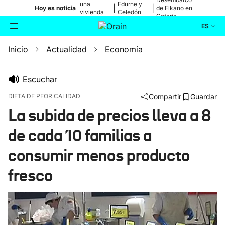
una
Edurne y
|
|
Hoy es noticia
de Elkano en
vivienda
Celedón
Getaria
de Bilbao
Txiki
ES
Inicio
Actualidad
Economía
Actualidad
Buscador
Política
Escuchar
DIETA DE PEOR CALIDAD
Compartir
Guardar
Cultura
La subida de precios lleva a 8
de cada 10 familias a
Ikusmiran
consumir menos producto
Eguraldia
fresco