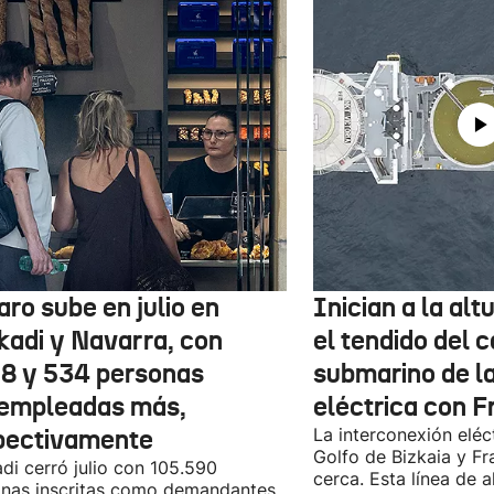
aro sube en julio en
Inician a la al
kadi y Navarra, con
el tendido del 
78 y 534 personas
submarino de l
empleadas más,
eléctrica con F
pectivamente
La interconexión eléct
Golfo de Bizkaia y Fr
di cerró julio con 105.590
cerca. Esta línea de a
nas inscritas como demandantes