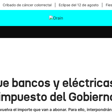
|
|
Cribado de cáncer colorrectal
Eclipse del 12 de agosto
Fie
tura
Ikusmiran
Egural
Salud
Tecnología
ue bancos y eléctrica
 impuesto del Gobier
vuelva el importe que van a abonar. Para ello, interpondr