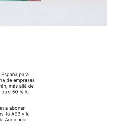
e España para
oría de empresas
án, más allá de
 otro 50 % lo
an a abonar.
s, la AEB y la
la Audiencia