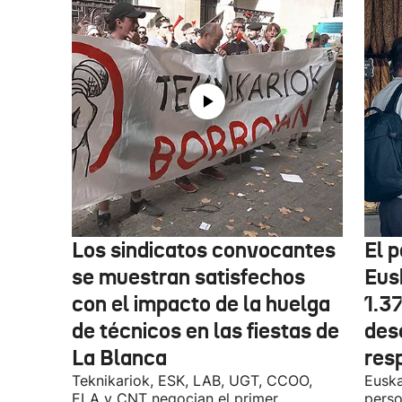
Los sindicatos convocantes
El p
se muestran satisfechos
Eus
con el impacto de la huelga
1.3
de técnicos en las fiestas de
des
La Blanca
res
Teknikariok, ESK, LAB, UGT, CCOO,
Euska
ELA y CNT negocian el primer
perso