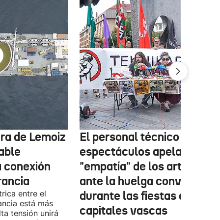
tura de Lemoiz
El personal técnico de
cable
espectáculos apela a la
a conexión
"empatía" de los artistas
rancia
ante la huelga convocada
rica entre el
durante las fiestas de las
ancia está más
capitales vascas
lta tensión unirá