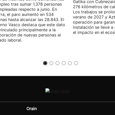
Gatika con Cubnezais
pleo tras sumar 1.378 personas
276 kilómetros de ca
pleadas respecto a junio. En
Los trabajos se prol
ra, el paro aumentó en 534
verano de 2027 y Azti
nas hasta alcanzar las 28.843. El
operación para garant
rno Vasco destaca que este dato
instalación se lleve 
vinculado principalmente a la
el impacto en el ecos
poración de nuevas personas al
do laboral.
Orain