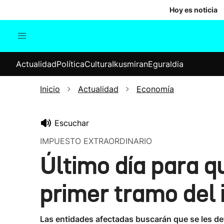
Hoy es noticia
Actualidad
Política
Cul
Actualidad
Política
Cultura
Ikusmiran
Eguraldia
Sociedad
Elecciones
Economía
Inicio
Actualidad
Economía
Internacional
Escuchar
IMPUESTO EXTRAORDINARIO
Último día para q
primer tramo del
Las entidades afectadas buscarán que se les de