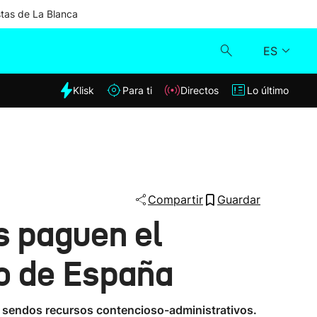
stas de La Blanca
ES
dia
Klisk
Para ti
Directos
Lo último
Klisk
Directos
Para ti
Compartir
Guardar
s paguen el
Lo último
no de España
án sendos recursos contencioso-administrativos.