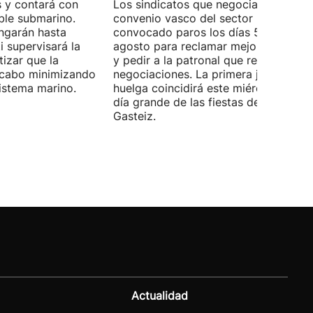
 y contará con
Los sindicatos que negocian el prime
ble submarino.
convenio vasco del sector han
ongarán hasta
convocado paros los días 5, 14 y 26 
 supervisará la
agosto para reclamar mejoras labora
izar que la
y pedir a la patronal que retome las
a cabo minimizando
negociaciones. La primera jornada de
istema marino.
huelga coincidirá este miércoles con 
día grande de las fiestas de Vitoria-
Gasteiz.
Actualidad