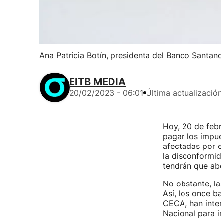
Ana Patricia Botín, presidenta del Banco Santand
EITB MEDIA
20/02/2023 - 06:01
Última actualizació
Hoy, 20 de febr
pagar los impue
afectadas por e
la disconformid
tendrán que ab
No obstante, la
Así, los once b
CECA, han inte
Nacional para i