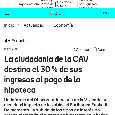
Celedón en
|
|
Hoy es noticia
Pirata de
portuguesas
Vitoria-
Donostia
en las playas
Gasteiz
ES
Inicio
Actualidad
Economía
Actualidad
Buscador
Política
Escuchar
INFORME
Compartir
Guardar
Cultura
La ciudadanía de la CAV
destina el 30 % de sus
Ikusmiran
ingresos al pago de la
Eguraldia
hipoteca
Un informe del Observatorio Vasco de la Vivienda ha
medido el impacto de la subida el Euribor en Euskadi.
De momento, la subida de los tipos de interés no