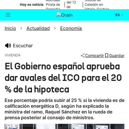
del 12
|
|
Hoy es noticia
Pirata de
Celedón en
de
Donostia
Vitoria-Gasteiz
agosto
ES
Inicio
Actualidad
Economía
Actualidad
Buscador
Política
Escuchar
VIVIENDA
Compartir
Guardar
Cultura
El Gobierno español aprueba
dar avales del ICO para el 20
Ikusmiran
% de la hipoteca
Eguraldia
Ese porcentaje podría subir al 25 % si la vivienda es de
calificación energética D, según ha explicado la
ministra del ramo, Raquel Sánchez en la rueda de
prensa posterior al consejo de ministros.