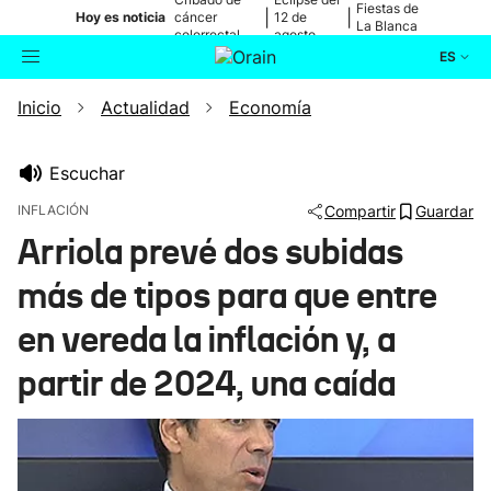
Fiestas de
|
|
Hoy es noticia
cáncer
12 de
La Blanca
colorrectal
agosto
ES
Inicio
Actualidad
Economía
Actualidad
Buscador
Política
Escuchar
INFLACIÓN
Compartir
Guardar
Cultura
Arriola prevé dos subidas
más de tipos para que entre
Ikusmiran
en vereda la inflación y, a
Eguraldia
partir de 2024, una caída