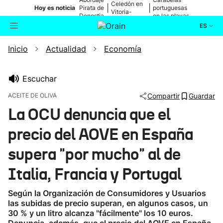
Celedón en
|
|
Hoy es noticia
Pirata de
portuguesas
Vitoria-
Donostia
en las playas
Gasteiz
ES
Inicio
Actualidad
Economía
Actualidad
Buscador
Política
Escuchar
ACEITE DE OLIVA
Compartir
Guardar
Cultura
La OCU denuncia que el
precio del AOVE en España
Ikusmiran
supera "por mucho" al de
Eguraldia
Italia, Francia y Portugal
Según la Organización de Consumidores y Usuarios
las subidas de precio superan, en algunos casos, un
30 % y un litro alcanza "fácilmente" los 10 euros.