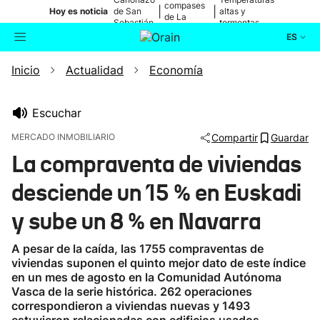
compases
|
|
Hoy es noticia
de San
altas y
de La
Sebastián
tormentas
Blanca
ES
Inicio
Actualidad
Economía
Actualidad
Buscador
Política
Escuchar
MERCADO INMOBILIARIO
Compartir
Guardar
Cultura
La compraventa de viviendas
desciende un 15 % en Euskadi
Ikusmiran
y sube un 8 % en Navarra
Eguraldia
A pesar de la caída, las 1755 compraventas de
viviendas suponen el quinto mejor dato de este índice
en un mes de agosto en la Comunidad Autónoma
Vasca de la serie histórica. 262 operaciones
correspondieron a viviendas nuevas y 1493