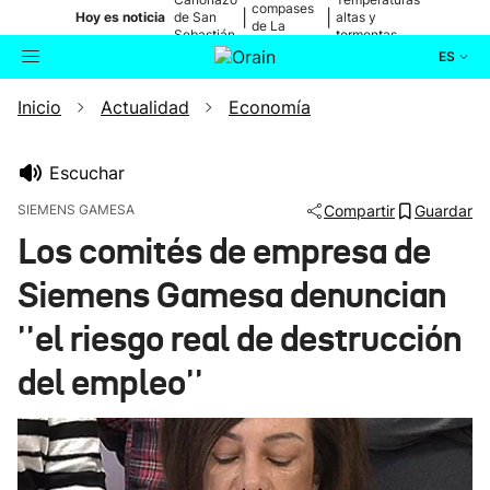
compases
|
|
Hoy es noticia
de San
altas y
de La
Sebastián
tormentas
Blanca
ES
Inicio
Actualidad
Economía
Actualidad
Buscador
Política
Escuchar
SIEMENS GAMESA
Compartir
Guardar
Cultura
Los comités de empresa de
Siemens Gamesa denuncian
Ikusmiran
''el riesgo real de destrucción
Eguraldia
del empleo''