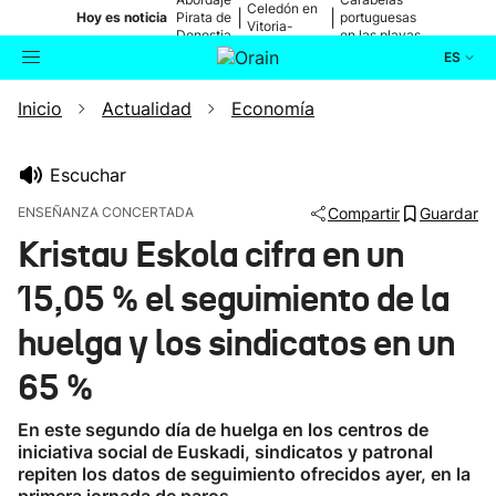
Celedón en
|
|
Hoy es noticia
Pirata de
portuguesas
Vitoria-
Donostia
en las playas
Gasteiz
ES
Inicio
Actualidad
Economía
Actualidad
Buscador
Política
Escuchar
ENSEÑANZA CONCERTADA
Compartir
Guardar
Cultura
Kristau Eskola cifra en un
15,05 % el seguimiento de la
Ikusmiran
huelga y los sindicatos en un
Eguraldia
65 %
En este segundo día de huelga en los centros de
iniciativa social de Euskadi, sindicatos y patronal
repiten los datos de seguimiento ofrecidos ayer, en la