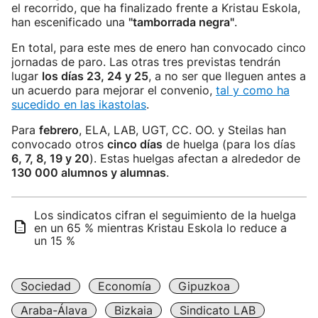
el recorrido, que ha finalizado frente a Kristau Eskola,
han escenificado una
"tamborrada negra"
.
En total, para este mes de enero han convocado cinco
jornadas de paro. Las otras tres previstas tendrán
lugar
los días 23, 24 y 25
, a no ser que lleguen antes a
un acuerdo para mejorar el convenio,
tal y como ha
sucedido en las ikastolas
.
Para
febrero
, ELA, LAB, UGT, CC. OO. y Steilas han
convocado otros
cinco días
de huelga (para los días
6, 7, 8, 19 y 20
). Estas huelgas afectan a alrededor de
130 000 alumnos y alumnas
.
Los sindicatos cifran el seguimiento de la huelga
en un 65 % mientras Kristau Eskola lo reduce a
un 15 %
Sociedad
Economía
Gipuzkoa
Araba-Álava
Bizkaia
Sindicato LAB