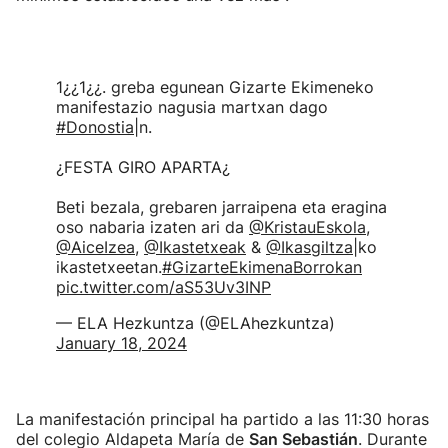
1¿¿1¿¿. greba egunean Gizarte Ekimeneko
manifestazio nagusia martxan dago
#Donostia
|n.
¿FESTA GIRO APARTA¿
Beti bezala, grebaren jarraipena eta eragina
oso nabaria izaten ari da
@KristauEskola
,
@AiceIzea
,
@Ikastetxeak
&
@Ikasgiltza
|ko
ikastetxeetan.
#GizarteEkimenaBorrokan
pic.twitter.com/aS53Uv3INP
— ELA Hezkuntza (@ELAhezkuntza)
January 18, 2024
La manifestación principal ha partido a las 11:30 horas
del colegio Aldapeta María de
San Sebastián
. Durante