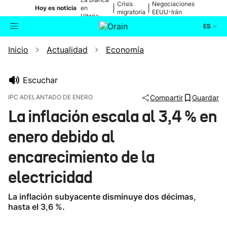
Crisis
Negociaciones
|
|
Hoy es noticia
en
migratoria
EEUU-Irán
Vitoria-
Gasteiz
ES
Inicio
Actualidad
Economía
Actualidad
Buscador
Política
Escuchar
IPC ADELANTADO DE ENERO
Compartir
Guardar
Cultura
La inflación escala al 3,4 % en
enero debido al
Ikusmiran
encarecimiento de la
Eguraldia
electricidad
La inflación subyacente disminuye dos décimas,
hasta el 3,6 %.