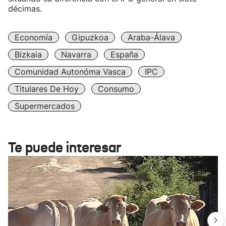
décimas.
Economía
Gipuzkoa
Araba-Álava
Bizkaia
Navarra
España
Comunidad Autonóma Vasca
IPC
Titulares De Hoy
Consumo
Supermercados
Te puede interesar