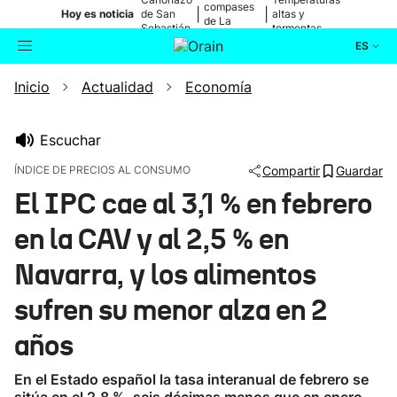
compases
|
|
Hoy es noticia
de San
altas y
de La
Sebastián
tormentas
Blanca
ES
Inicio
Actualidad
Economía
Actualidad
Buscador
Política
Escuchar
ÍNDICE DE PRECIOS AL CONSUMO
Compartir
Guardar
Cultura
El IPC cae al 3,1 % en febrero
en la CAV y al 2,5 % en
Ikusmiran
Navarra, y los alimentos
Eguraldia
sufren su menor alza en 2
años
En el Estado español la tasa interanual de febrero se