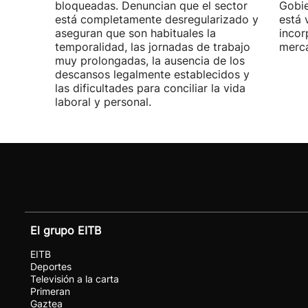
bloqueadas. Denuncian que el sector
Gobie
está completamente desregularizado y
está 
aseguran que son habituales la
incor
temporalidad, las jornadas de trabajo
merca
muy prolongadas, la ausencia de los
descansos legalmente establecidos y
las dificultades para conciliar la vida
laboral y personal.
El grupo EITB
EITB
Deportes
Televisión a la carta
Primeran
Gaztea