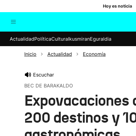
Hoy es noticia
Actualidad
Política
Cul
Actualidad
Política
Cultura
Ikusmiran
Eguraldia
Sociedad
Elecciones
Economía
Inicio
Actualidad
Economía
Internacional
Escuchar
BEC DE BARAKALDO
Expovacaciones a
200 destinos y 10
gastronómicas