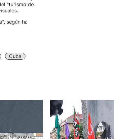
del "turismo de
isuales.
la", según ha
Cuba