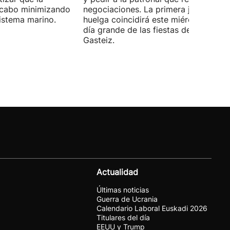
a cabo minimizando
negociaciones. La primera jornada de
istema marino.
huelga coincidirá este miércoles con 
día grande de las fiestas de Vitoria-
Gasteiz.
Actualidad
Últimas noticias
Guerra de Ucrania
Calendario Laboral Euskadi 2026
Titulares del día
EEUU y Trump