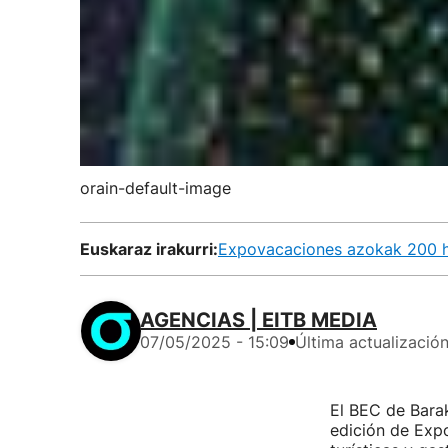
orain-default-image
Euskaraz irakurri:
Expovacaciones azokak 200 he
AGENCIAS | EITB MEDIA
07/05/2025 - 15:09
Última actualizació
El BEC de Barak
edición de Expo