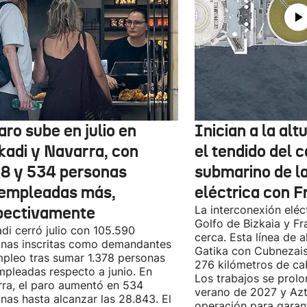
aro sube en julio en
Inician a la al
kadi y Navarra, con
el tendido del 
78 y 534 personas
submarino de l
empleadas más,
eléctrica con F
pectivamente
La interconexión eléct
Golfo de Bizkaia y Fr
di cerró julio con 105.590
cerca. Esta línea de a
nas inscritas como demandantes
Gatika con Cubnezais
pleo tras sumar 1.378 personas
276 kilómetros de ca
pleadas respecto a junio. En
Los trabajos se prol
ra, el paro aumentó en 534
verano de 2027 y Azti
nas hasta alcanzar las 28.843. El
operación para garant