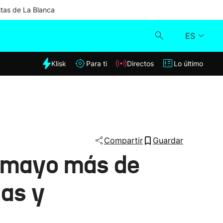
stas de La Blanca
ES
dia
Klisk
Para ti
Directos
Lo último
Klisk
Directos
Para ti
Compartir
Guardar
e mayo más de
Lo último
cas y