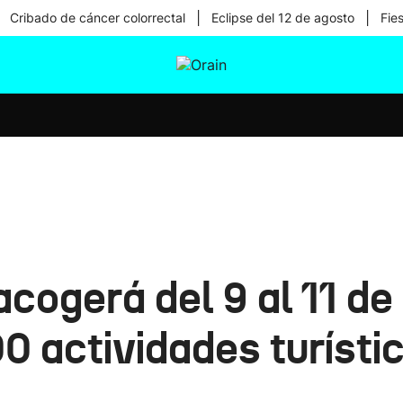
|
|
Cribado de cáncer colorrectal
Eclipse del 12 de agosto
Fie
tura
Ikusmiran
Egural
Salud
Tecnología
cogerá del 9 al 11 d
0 actividades turísti