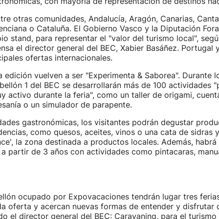
stronómicas, con mayoría de representación de destinos nac
ntre otras comunidades, Andalucía, Aragón, Canarias, Canta
ciana o Cataluña. El Gobierno Vasco y la Diputación Foral
io stand, para representar el "valor del turismo local", seg
nsa el director general del BEC, Xabier Basáñez. Portugal 
ipales ofertas internacionales.
a edición vuelven a ser "Experimenta & Saborea". Durante lo
bellón 1 del BEC se desarrollarán más de 100 actividades 
y activo durante la feria", como un taller de origami, cuent
esanía o un simulador de parapente.
idades gastronómicas, los visitantes podrán degustar prod
dencias, como quesos, aceites, vinos o una cata de sidras y
ce', la zona destinada a productos locales. Además, habrá
s a partir de 3 años con actividades como pintacaras, manu
llón ocupado por Expovacaciones tendrán lugar tres feria
 oferta y acercan nuevas formas de entender y disfrutar de
o el director general del BEC: Caravaning, para el turismo