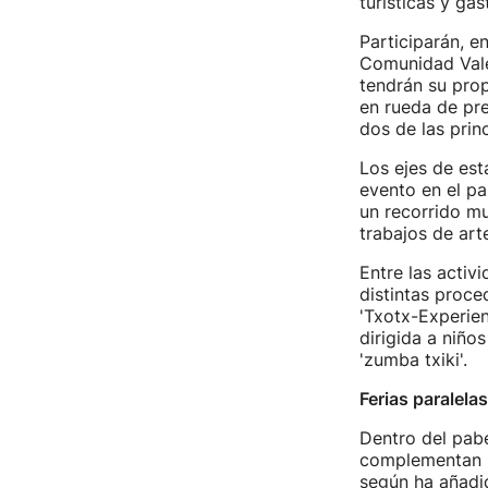
turísticas y ga
Participarán, e
Comunidad Valen
tendrán su prop
en rueda de pre
dos de las princ
Los ejes de est
evento en el pa
un recorrido mu
trabajos de art
Entre las activ
distintas proce
'Txotx-Experien
dirigida a niño
'zumba txiki'.
Ferias paralelas
Dentro del pabe
complementan la
según ha añadid