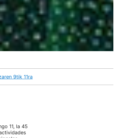
aren 9tik 11ra
go 11, la 45
actividades