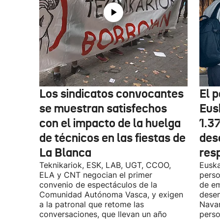
Los sindicatos convocantes
El p
se muestran satisfechos
Eus
con el impacto de la huelga
1.3
de técnicos en las fiestas de
des
La Blanca
res
Teknikariok, ESK, LAB, UGT, CCOO,
Euska
ELA y CNT negocian el primer
perso
convenio de espectáculos de la
de em
Comunidad Autónoma Vasca, y exigen
desem
a la patronal que retome las
Navar
conversaciones, que llevan un año
perso