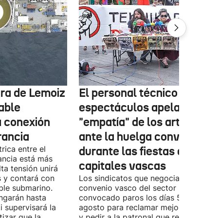
tura de Lemoiz
El personal técnico de
cable
espectáculos apela a la
a conexión
"empatía" de los artistas
rancia
ante la huelga convocada
rica entre el
durante las fiestas de las
ancia está más
capitales vascas
lta tensión unirá
 y contará con
Los sindicatos que negocian el prime
ble submarino.
convenio vasco del sector han
ongarán hasta
convocado paros los días 5, 14 y 26 
 supervisará la
agosto para reclamar mejoras labora
izar que la
y pedir a la patronal que retome las