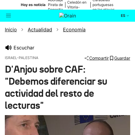
Celedón en
|
|
Hoy es noticia
Pirata de
portuguesas
Vitoria-
Donostia
en las playas
Gasteiz
ES
Inicio
Actualidad
Economía
Actualidad
Buscador
Política
Escuchar
ISRAEL-PALESTINA
Compartir
Guardar
Cultura
D'Anjou sobre CAF:
"Debemos diferenciar su
Ikusmiran
actividad del resto de
Eguraldia
lecturas"