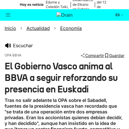
Edurne y
del 12
|
|
Hoy es noticia
de Elkano
Celedón Txiki,
de
en Getaria
en directo
agosto
ES
Inicio
Actualidad
Economía
Actualidad
Buscador
Política
Escuchar
OPA BBVA
Compartir
Guardar
Cultura
El Gobierno Vasco anima al
BBVA a seguir reforzando su
Ikusmiran
presencia en Euskadi
Eguraldia
Tras no salir adelante la OPA sobre el Sabadell,
fuentes de la presidencia vasca han recordado que
"se trata de una operación entre dos empresas
privadas. Eran los accionistas quienes debían decidir,
y han decidido", aunque han insistido en la idea de