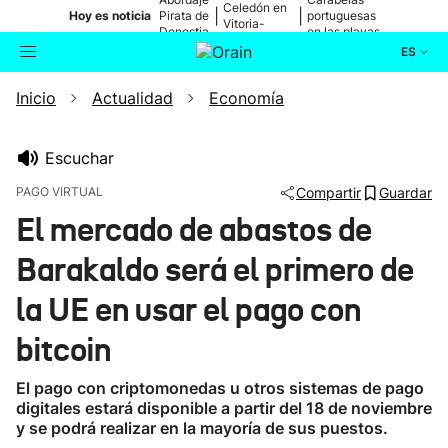
Celedón en
|
|
Hoy es noticia
Pirata de
portuguesas
Vitoria-
Donostia
en las playas
Gasteiz
ES
Inicio
Actualidad
Economía
Actualidad
Buscador
Política
Escuchar
PAGO VIRTUAL
Compartir
Guardar
Cultura
El mercado de abastos de
Barakaldo será el primero de
Ikusmiran
la UE en usar el pago con
Eguraldia
bitcoin
El pago con criptomonedas u otros sistemas de pago
digitales estará disponible a partir del 18 de noviembre
y se podrá realizar en la mayoría de sus puestos.