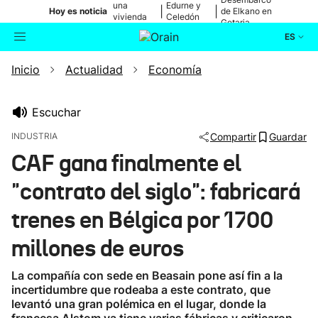
una
Edurne y
|
|
Hoy es noticia
de Elkano en
vivienda
Celedón
Getaria
de Bilbao
Txiki
ES
Inicio
Actualidad
Economía
Actualidad
Buscador
Política
Escuchar
INDUSTRIA
Compartir
Guardar
Cultura
CAF gana finalmente el
"contrato del siglo": fabricará
Ikusmiran
trenes en Bélgica por 1700
Eguraldia
millones de euros
La compañía con sede en Beasain pone así fin a la
incertidumbre que rodeaba a este contrato, que
levantó una gran polémica en el lugar, donde la