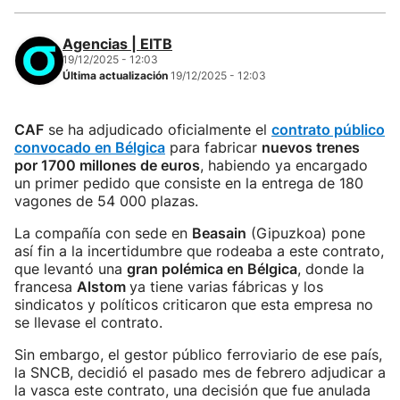
Agencias | EITB
19/12/2025 - 12:03
Última actualización
19/12/2025 - 12:03
CAF
se ha adjudicado oficialmente el
contrato público
convocado en Bélgica
para fabricar
nuevos trenes
por 1700 millones de euros
, habiendo ya encargado
un primer pedido que consiste en la entrega de 180
vagones de 54 000 plazas.
La compañía con sede en
Beasain
(Gipuzkoa) pone
así fin a la incertidumbre que rodeaba a este contrato,
que levantó una
gran polémica en Bélgica
, donde la
francesa
Alstom
ya tiene varias fábricas y los
sindicatos y políticos criticaron que esta empresa no
se llevase el contrato.
Sin embargo, el gestor público ferroviario de ese país,
la SNCB, decidió el pasado mes de febrero adjudicar a
la vasca este contrato, una decisión que fue anulada