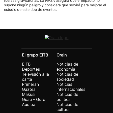
fuerzas gravitatorias. La NASA asegura que el impacto no
supone ningún peligro y considera que servirá para mejorar el
estudio de este tipo de eventos.
El grupo EITB
Orain
EITB
Noticias de
Deportes
economía
Televisión a la
Noticias de
carta
sociedad
Primeran
Noticias
Gaztea
internacionales
Makusi
Noticias de
Guau - Gure
política
Audioa
Noticias de
cultura