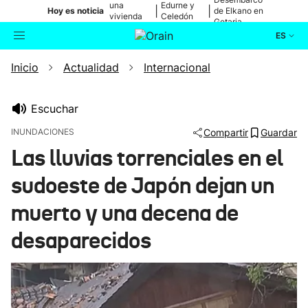
una
Edurne y
|
|
Hoy es noticia
de Elkano en
vivienda
Celedón
Getaria
de Bilbao
Txiki
ES
Inicio
Actualidad
Internacional
Actualidad
Buscador
Política
Escuchar
INUNDACIONES
Compartir
Guardar
Cultura
Las lluvias torrenciales en el
sudoeste de Japón dejan un
Ikusmiran
muerto y una decena de
Eguraldia
desaparecidos