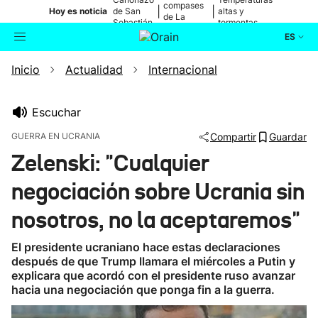
compases
|
|
Hoy es noticia
de San
altas y
de La
Sebastián
tormentas
Blanca
ES
Inicio
Actualidad
Internacional
Actualidad
Buscador
Política
Escuchar
GUERRA EN UCRANIA
Compartir
Guardar
Cultura
Zelenski: "Cualquier
negociación sobre Ucrania sin
Ikusmiran
nosotros, no la aceptaremos"
Eguraldia
El presidente ucraniano hace estas declaraciones
después de que Trump llamara el miércoles a Putin y
explicara que acordó con el presidente ruso avanzar
hacia una negociación que ponga fin a la guerra.