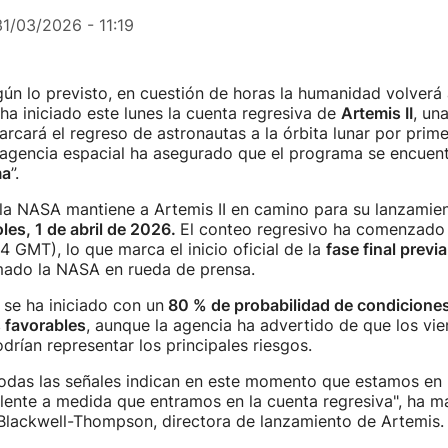
31/03/2026 - 11:19
gún lo previsto, en cuestión de horas la humanidad volverá a
ha iniciado este lunes la cuenta regresiva de
Artemis II
, un
arcará el regreso de astronautas a la órbita lunar por prim
 agencia espacial ha asegurado que el programa se encuent
ma
”.
la NASA mantiene a Artemis II en camino para su lanzamien
es, 1 de abril de 2026.
El conteo regresivo ha comenzado e
4 GMT), lo que marca el inicio oficial de la
fase final previa
mado la NASA en rueda de prensa.
 se ha iniciado con un
80 % de probabilidad de condicione
 favorables
, aunque la agencia ha advertido de que los vie
drían representar los principales riesgos.
todas las señales indican en este momento que estamos en
lente a medida que entramos en la cuenta regresiva", ha ma
 Blackwell-Thompson, directora de lanzamiento de Artemis.