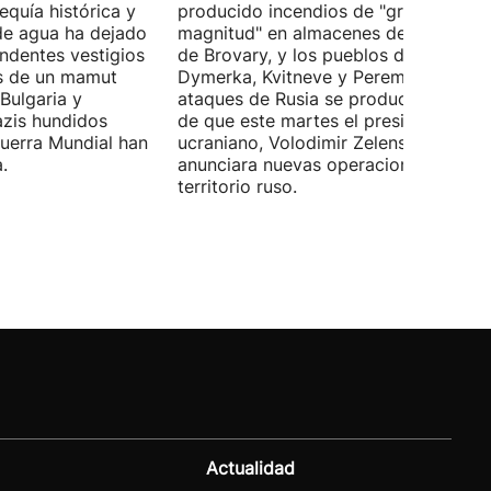
equía histórica y
producido incendios de "gran
 de agua ha dejado
magnitud" en almacenes de la ciudad
ndentes vestigios
de Brovary, y los pueblos de Velyka
os de un mamut
Dymerka, Kvitneve y Peremoga. Los
 Bulgaria y
ataques de Rusia se producen despu
zis hundidos
de que este martes el presidente
uerra Mundial han
ucraniano, Volodimir Zelenski,
.
anunciara nuevas operaciones contra
territorio ruso.
Actualidad