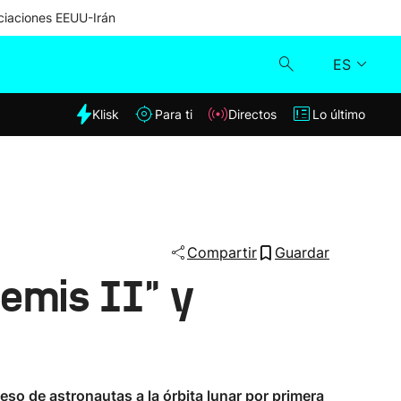
iaciones EEUU-Irán
ES
dia
Klisk
Para ti
Directos
Lo último
Klisk
Directos
Para ti
Compartir
Guardar
temis II" y
Lo último
eso de astronautas a la órbita lunar por primera