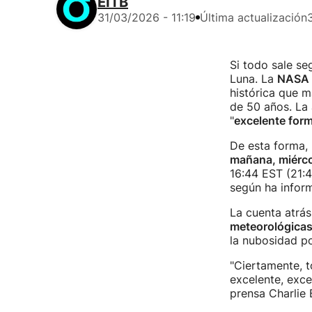
EITB
31/03/2026 - 11:19
Última actualización
Si todo sale se
Luna. La
NASA
histórica que m
de 50 años. La
"
excelente for
De esta forma, 
mañana, miércol
16:44 EST (21:4
según ha infor
La cuenta atrás
meteorológicas
la nubosidad po
"Ciertamente, 
excelente, exce
prensa Charlie