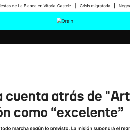
|
|
iestas de La Blanca en Vitoria-Gasteiz
Crisis migratoria
Negoc
tura
Ikusmiran
Egural
Salud
Tecnología
 cuenta atrás de "Ar
ción como “excelente”
si todo marcha según lo previsto. La misión supondrá el regr