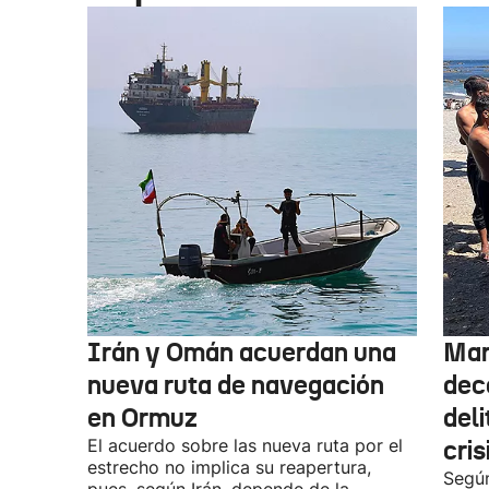
Irán y Omán acuerdan una
Mar
nueva ruta de navegación
dec
en Ormuz
deli
El acuerdo sobre las nueva ruta por el
cris
estrecho no implica su reapertura,
Según
pues, según Irán, depende de la