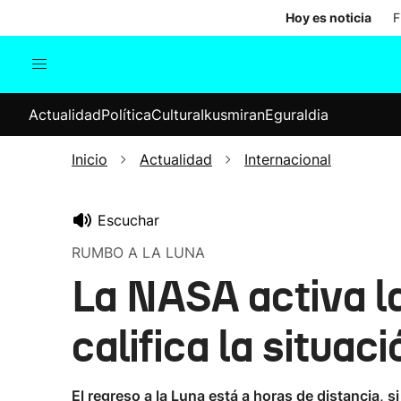
Hoy es noticia
F
Actualidad
Política
Cul
Actualidad
Política
Cultura
Ikusmiran
Eguraldia
Sociedad
Elecciones
Economía
Inicio
Actualidad
Internacional
Internacional
Escuchar
RUMBO A LA LUNA
La NASA activa la
califica la situa
El regreso a la Luna está a horas de distancia, 