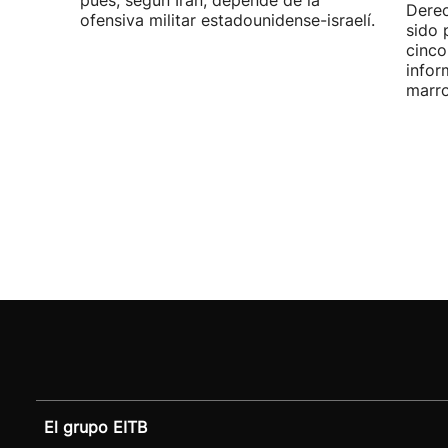
Dere
ofensiva militar estadounidense-israelí.
sido 
cinco
infor
marro
El grupo EITB