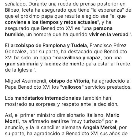
señalado. Durante una rueda de prensa posterior en
Bilbao, Iceta ha asegurado que tiene "la esperanza" de
que el próximo papa que resulte elegido sea "el que
conviene a los tiempos y retos actuales
", y ha
asegurado que Benedicto XVI es "una
persona
humilde
, un hombre que ha querido
vivir en la verdad
''.
El
arzobispo de Pamplona y Tudela
, Francisco Pérez
González, por su parte, ha destacado que Benedicto
XVI ha sido un papa
''maravilloso y capaz
, con una
gran sabiduría
y
lucidez de ment
e para estar al frente
de la Iglesia''.
Miguel Asurmendi,
obispo de Vitoria
, ha agradecido al
Papa Benedicto XVI los
"valiosos"
servicios prestados.
Los
mandatarios internacionales
también han
mostrado su sorpresa y respeto ante la decisión.
Así, el primer ministro dimisionario italiano,
Mario
Monti
, ha afirmado sentirse "muy turbado" por el
anuncio, y la la canciller alemana
Angela Merkel
, por
su parte, ha agradecido a Benedicto XVI sus años de