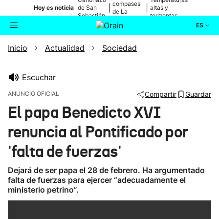
compases
|
|
Hoy es noticia
de San
altas y
de La
Sebastián
tormentas
Blanca
ES
Inicio
Actualidad
Sociedad
Actualidad
Buscador
Política
Escuchar
ANUNCIO OFICIAL
Compartir
Guardar
Cultura
El papa Benedicto XVI
renuncia al Pontificado por
Ikusmiran
'falta de fuerzas'
Eguraldia
Dejará de ser papa el 28 de febrero. Ha argumentado
falta de fuerzas para ejercer “adecuadamente el
ministerio petrino”.