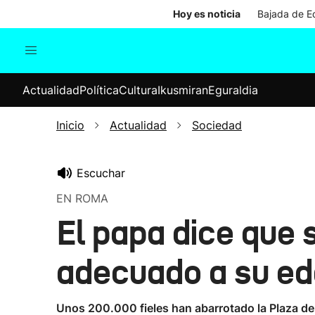
Hoy es noticia
Bajada de Ed
Actualidad
Política
Cul
Actualidad
Política
Cultura
Ikusmiran
Eguraldia
Sociedad
Elecciones
Economía
Inicio
Actualidad
Sociedad
Internacional
Escuchar
EN ROMA
El papa dice que 
adecuado a su e
Unos 200.000 fieles han abarrotado la Plaza de 