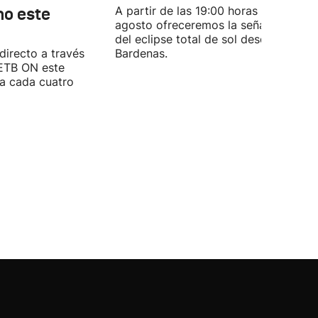
no este
A partir de las 19:00 horas del 12 de
agosto ofreceremos la señal en direc
del eclipse total de sol desde las
directo a través
Bardenas.
 ETB ON este
ra cada cuatro