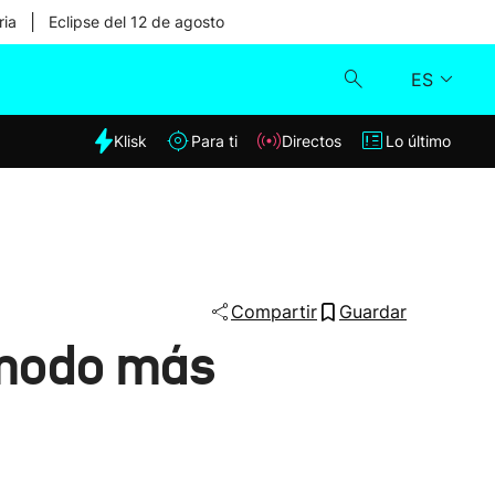
|
ria
Eclipse del 12 de agosto
ES
dia
Klisk
Para ti
Directos
Lo último
Klisk
Directos
Para ti
Compartir
Guardar
n modo más
Lo último