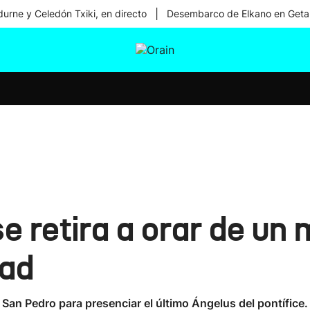
|
urne y Celedón Txiki, en directo
Desembarco de Elkano en Geta
tura
Ikusmiran
Egural
Salud
Tecnología
se retira a orar de u
dad
San Pedro para presenciar el último Ángelus del pontífice.