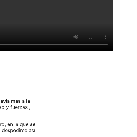
avía más a la
d y fuerzas",
ro, en la que
se
n despedirse así