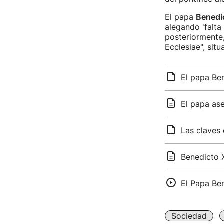
El papa
Benedic
alegando 'falta
posteriormente,
Ecclesiae", situ
El papa Ben
El papa ase
Las claves
Benedicto X
El Papa Ben
Sociedad