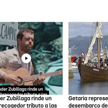
er Zubillaga rinde un
Getaria represe
recogedor tributo a las
desembarco de