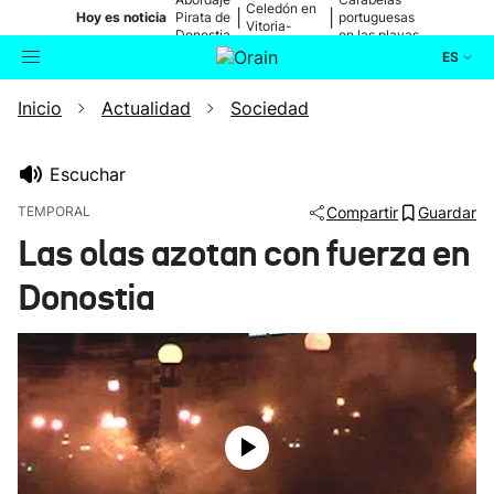
Celedón en
|
|
Hoy es noticia
Pirata de
portuguesas
Vitoria-
Donostia
en las playas
Gasteiz
ES
Inicio
Actualidad
Sociedad
Actualidad
Buscador
Política
Escuchar
TEMPORAL
Compartir
Guardar
Cultura
Las olas azotan con fuerza en
Donostia
Ikusmiran
Eguraldia