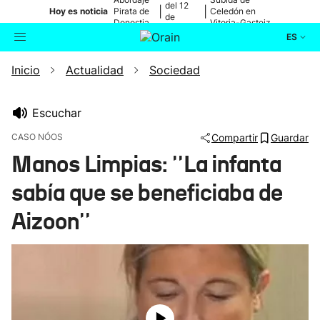
del 12
|
|
Hoy es noticia
Pirata de
Celedón en
de
Donostia
Vitoria-Gasteiz
agosto
ES
Inicio
Actualidad
Sociedad
Actualidad
Buscador
Política
Escuchar
CASO NÓOS
Compartir
Guardar
Cultura
Manos Limpias: ''La infanta
sabía que se beneficiaba de
Ikusmiran
Aizoon''
Eguraldia