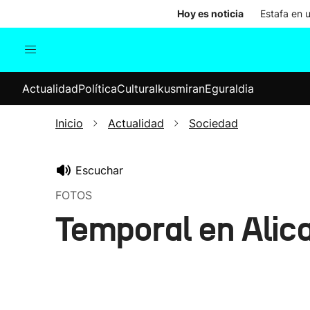
Hoy es noticia
Estafa en 
Actualidad
Política
Cul
Actualidad
Política
Cultura
Ikusmiran
Eguraldia
Sociedad
Elecciones
Economía
Inicio
Actualidad
Sociedad
Internacional
Escuchar
FOTOS
Temporal en Alic