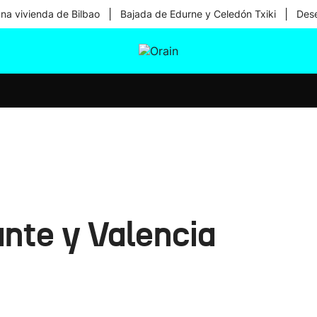
|
|
una vivienda de Bilbao
Bajada de Edurne y Celedón Txiki
Dese
tura
Ikusmiran
Egural
Salud
Tecnología
ante y Valencia