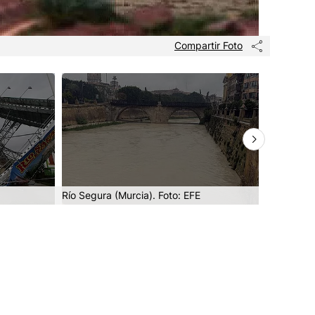
Compartir Foto
Río Segura (Murcia). Foto: EFE
Águilas (