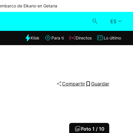
mbarco de Elkano en Getaria
ES
dia
Klisk
Para ti
Directos
Lo último
Klisk
Directos
Para ti
Compartir
Guardar
Lo último
Foto
1 / 10