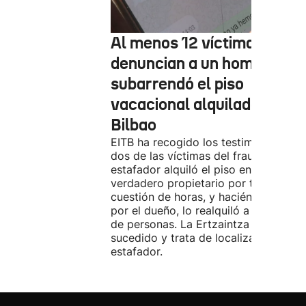
Al menos 12 víctimas
denuncian a un hombre qu
subarrendó el piso
vacacional alquilado en
Bilbao
EITB ha recogido los testimonios de
dos de las víctimas del fraude. El
estafador alquiló el piso en Airbnb a 
verdadero propietario por tres días. 
cuestión de horas, y haciéndose pasa
por el dueño, lo realquiló a una doce
de personas. La Ertzaintza investiga 
sucedido y trata de localizar al
estafador.