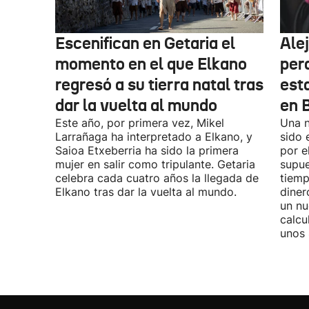
Escenifican en Getaria el
Ale
momento en el que Elkano
per
regresó a su tierra natal tras
esta
dar la vuelta al mundo
en 
Este año, por primera vez, Mikel
Una n
Larrañaga ha interpretado a Elkano, y
sido 
Saioa Etxeberria ha sido la primera
por e
mujer en salir como tripulante. Getaria
supue
celebra cada cuatro años la llegada de
tiemp
Elkano tras dar la vuelta al mundo.
diner
un nu
calcu
unos 