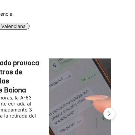
encia.
Valenciana
cado provoca
tros de
las
e Baiona
 horas, la A-63
te cerrada al
ximadamente 3
 la retirada del