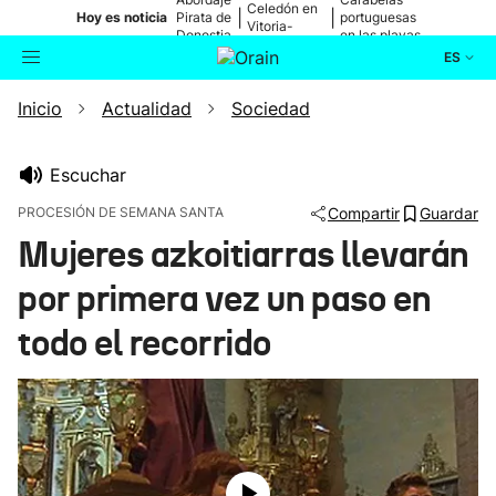
Celedón en
|
|
Hoy es noticia
Pirata de
portuguesas
Vitoria-
Donostia
en las playas
Gasteiz
ES
Inicio
Actualidad
Sociedad
Actualidad
Buscador
Política
Escuchar
PROCESIÓN DE SEMANA SANTA
Compartir
Guardar
Cultura
Mujeres azkoitiarras llevarán
por primera vez un paso en
Ikusmiran
todo el recorrido
Eguraldia