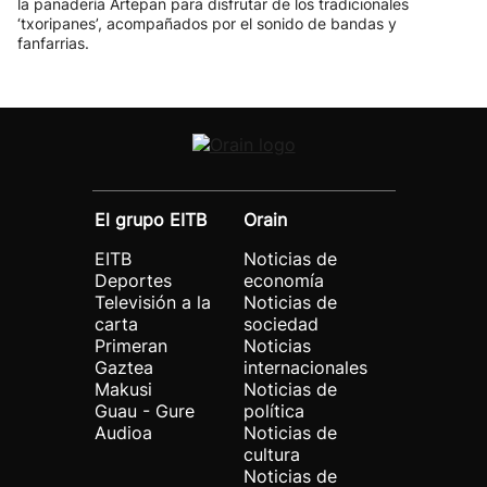
la panadería Artepan para disfrutar de los tradicionales
‘txoripanes’, acompañados por el sonido de bandas y
fanfarrias.
El grupo EITB
Orain
EITB
Noticias de
Deportes
economía
Televisión a la
Noticias de
carta
sociedad
Primeran
Noticias
Gaztea
internacionales
Makusi
Noticias de
Guau - Gure
política
Audioa
Noticias de
cultura
Noticias de