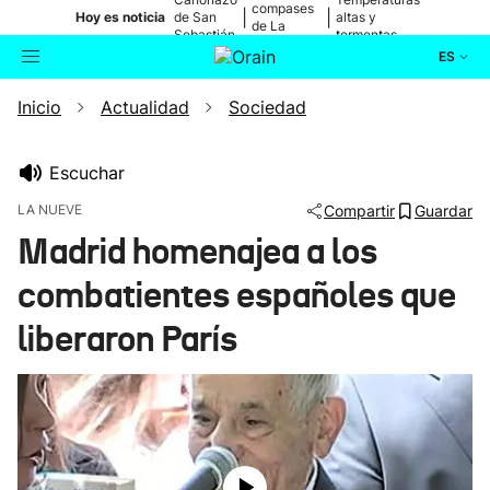
compases
|
|
Hoy es noticia
de San
altas y
de La
Sebastián
tormentas
Blanca
ES
Inicio
Actualidad
Sociedad
Actualidad
Buscador
Política
Escuchar
LA NUEVE
Compartir
Guardar
Cultura
Madrid homenajea a los
combatientes españoles que
Ikusmiran
liberaron París
Eguraldia