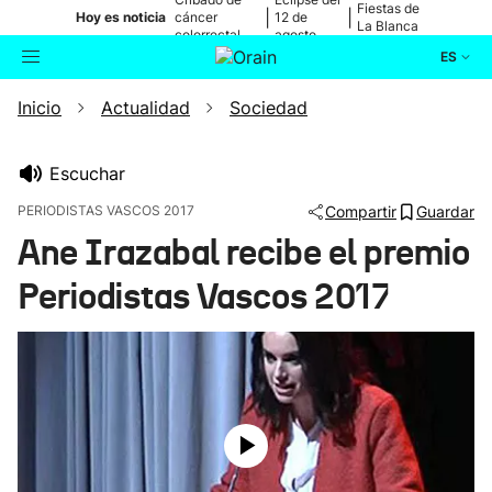
Fiestas de
|
|
Hoy es noticia
cáncer
12 de
La Blanca
colorrectal
agosto
ES
Inicio
Actualidad
Sociedad
Actualidad
Buscador
Política
Escuchar
PERIODISTAS VASCOS 2017
Compartir
Guardar
Cultura
Ane Irazabal recibe el premio
Periodistas Vascos 2017
Ikusmiran
Eguraldia