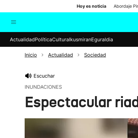
Hoy es noticia
Abordaje Pi
Actualidad
Política
Cul
Actualidad
Política
Cultura
Ikusmiran
Eguraldia
Sociedad
Elecciones
Economía
Inicio
Actualidad
Sociedad
Internacional
Escuchar
INUNDACIONES
Espectacular riad