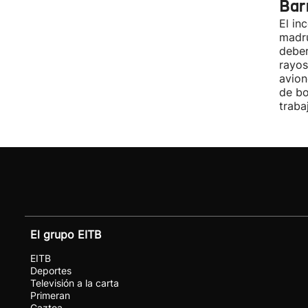
Bar
El in
madru
deber
rayos
avion
de bo
traba
El grupo EITB
EITB
Deportes
Televisión a la carta
Primeran
Gaztea