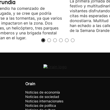
rundia
La primera jornada d
festivo y multitudinar
cendio ha comenzado de
visitantes disfrutand
gada, y se cree que podría
citas más esperadas 
se a las tormentas, ya que varios
donostiarra. Multitud
 impactaron en la zona. Dos
han echado a las call
es, un helicóptero, tres parques
de la Semana Grande 
mberos y una brigada forestal
jan en el lugar.
Orain
Noticias de economía
Noticias de sociedad
Noticias internacionales
Noticias de política
Noticias de cultura