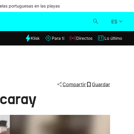
las portuguesas en las playas
ES
dia
Klisk
Para ti
Directos
Lo último
Klisk
Directos
Para ti
Compartir
Guardar
zcaray
Lo último