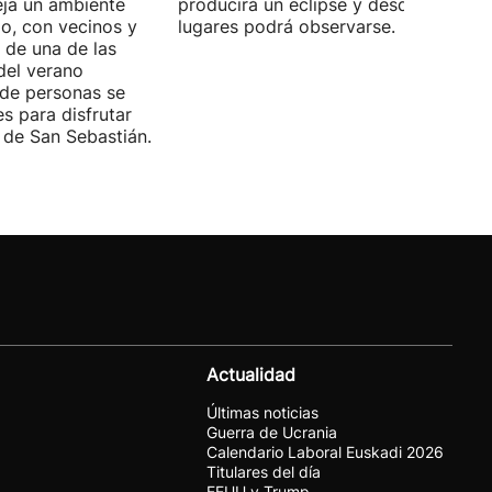
eja un ambiente
producirá un eclipse y desde qué
io, con vecinos y
lugares podrá observarse.
o de una de las
del verano
 de personas se
es para disfrutar
de San Sebastián.
Actualidad
Últimas noticias
Guerra de Ucrania
Calendario Laboral Euskadi 2026
Titulares del día
EEUU y Trump