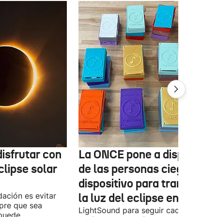
isfrutar con
La ONCE pone a disposició
clipse solar
de las personas ciegas un
dispositivo para transform
ación es evitar
la luz del eclipse en sonido
mpre que sea
LightSound para seguir cada fase del
 puede