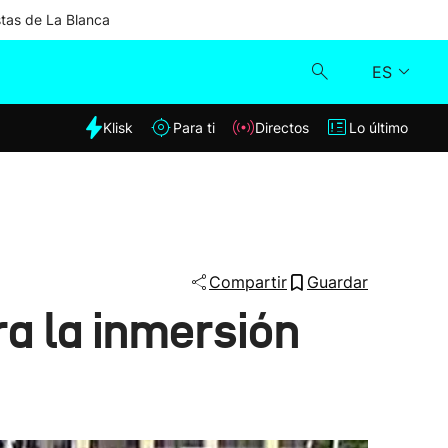
stas de La Blanca
ES
dia
Klisk
Para ti
Directos
Lo último
Klisk
Directos
Para ti
Compartir
Guardar
a la inmersión
Lo último