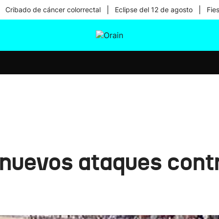
|
|
Cribado de cáncer colorrectal
Eclipse del 12 de agosto
Fie
tura
Ikusmiran
Egural
Salud
Tecnología
nuevos ataques contr