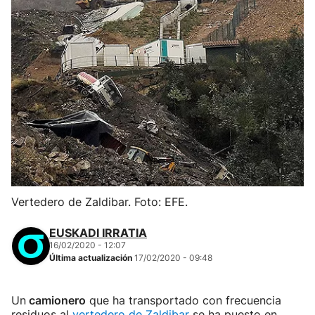
Vertedero de Zaldibar. Foto: EFE.
EUSKADI IRRATIA
16/02/2020 - 12:07
Última actualización
17/02/2020 - 09:48
Un
camionero
que ha transportado con frecuencia
residuos al
vertedero de Zaldibar
se ha puesto en