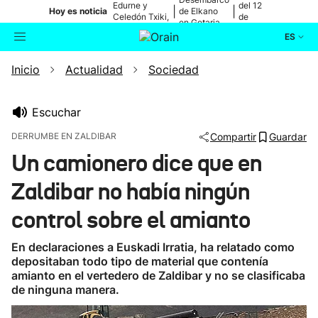
Edurne y
del 12
|
|
Hoy es noticia
de Elkano
Celedón Txiki,
de
en Getaria
en directo
agosto
ES
Inicio
Actualidad
Sociedad
Actualidad
Buscador
Política
Escuchar
DERRUMBE EN ZALDIBAR
Compartir
Guardar
Cultura
Un camionero dice que en
Zaldibar no había ningún
Ikusmiran
control sobre el amianto
Eguraldia
En declaraciones a Euskadi Irratia, ha relatado como
depositaban todo tipo de material que contenía
amianto en el vertedero de Zaldibar y no se clasificaba
de ninguna manera.