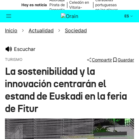
Celedón en
|
|
Hoy es noticia
Pirata de
portuguesas
Vitoria-
Donostia
en las playas
Gasteiz
ES
Inicio
Actualidad
Sociedad
Actualidad
Buscador
Política
Escuchar
TURISMO
Compartir
Guardar
Cultura
La sostenibilidad y la
innovación centrarán el
Ikusmiran
estand de Euskadi en la feria
Eguraldia
de Fitur