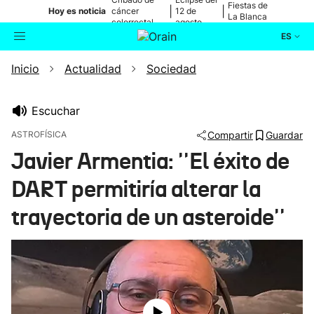
Fiestas de
|
|
Hoy es noticia
cáncer
12 de
La Blanca
colorrectal
agosto
ES
Inicio
Actualidad
Sociedad
Actualidad
Buscador
Política
Escuchar
ASTROFÍSICA
Compartir
Guardar
Cultura
Javier Armentia: ''El éxito de
DART permitiría alterar la
Ikusmiran
trayectoria de un asteroide''
Eguraldia