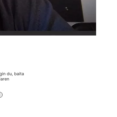
in du, baita
iaren