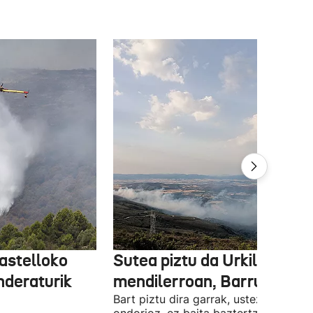
astelloko
Sutea piztu da Urkila-Elge
nderaturik
mendilerroan, Barrundian
Bart piztu dira garrak, ustez ekaitzar