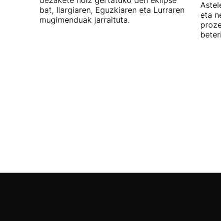
dezakete noiz gertatuko den eklipse
Astel
bat, Ilargiaren, Eguzkiaren eta Lurraren
eta n
mugimenduak jarraituta.
proze
beter