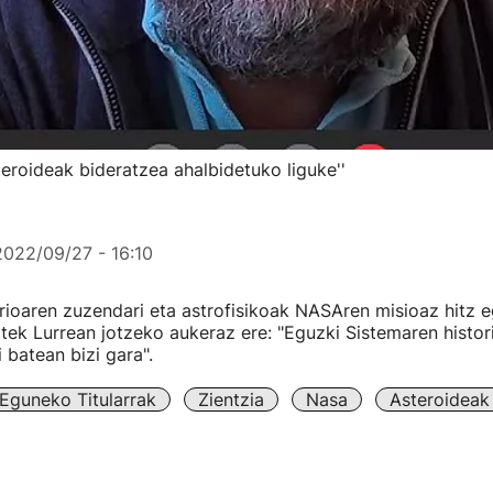
eroideak bideratzea ahalbidetuko liguke''
2022/09/27 - 16:10
rioaren zuzendari eta astrofisikoak NASAren misioaz hitz eg
tek Lurrean jotzeko aukeraz ere: "Eguzki Sistemaren histor
 batean bizi gara".
Eguneko Titularrak
Zientzia
Nasa
Asteroideak