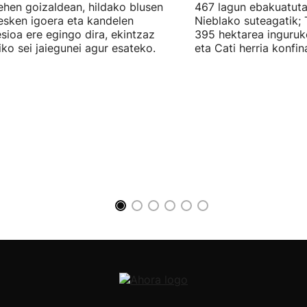
ehen goizaldean, hildako blusen
467 lagun ebakuatuta
esken igoera eta kandelen
Nieblako suteagatik; T
sioa ere egingo dira, ekintzaz
395 hektarea inguruk
iko sei jaiegunei agur esateko.
eta Cati herria konfi