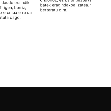
ondorioz, ez baita baztertzen tximist
 daude oraindik
batek eragindakoa izatea. Suhiltzaile
irigen, berriz,
bertaratu dira.
o eremua erre da
natuta dago.