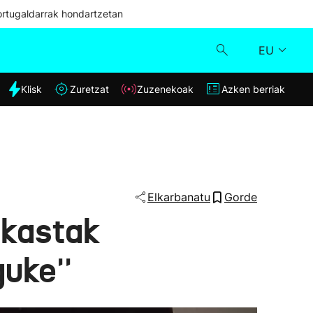
ortugaldarrak hondartzetan
EU
dia
Klisk
Zuretzat
Zuzenekoak
Azken berriak
Klisk
Zuzenekoak
Zuretzat
Elkarbanatu
Gorde
akastak
Azken berriak
uke''