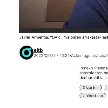
Javier Armentia: ''DART misioaren arrakastak ast
eitb
2022/09/27 - 16:24
Azken eguneratzea
Iruñeko Planeta
asteroideren ba
denboraldi lasai
Gizartea
Unibertsoa