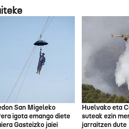
aiteke
edon San Migeleko
Huelvako eta C
rera igota emango diete
suteak ezin me
iera Gasteizko jaiei
jarraitzen dute