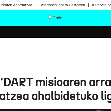
|
|
 Piraten Abordatzea
Celedonen igoera Gasteizen
Karabela p
tura
Ikusmiran
Egural
Osasuna
Teknologia
 ''DART misioaren arr
atzea ahalbidetuko lig