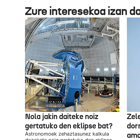
Zure interesekoa izan d
Nola jakin daiteke noiz
Zel
gertatuko den eklipse bat?
dor
Astronomoek zehaztasunez kalkula
ama