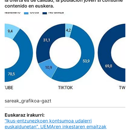
la oferta es de calidad, la población joven sí consume
contenido en euskera.
sareak_grafikoa-gazt
Euskaraz irakurri:
"Ikus-entzunezkoen kontsumoa udalerri
euskaldunetan", UEMAren inkestaren emaitzak