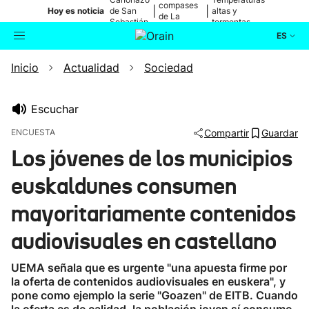
compases
|
|
Hoy es noticia
de San
altas y
de La
Sebastián
tormentas
Blanca
ES
Inicio
Actualidad
Sociedad
Actualidad
Buscador
Política
Escuchar
ENCUESTA
Compartir
Guardar
Cultura
Los jóvenes de los municipios
euskaldunes consumen
Ikusmiran
mayoritariamente contenidos
Eguraldia
audiovisuales en castellano
UEMA señala que es urgente "una apuesta firme por
la oferta de contenidos audiovisuales en euskera", y
pone como ejemplo la serie "Goazen" de EITB. Cuando