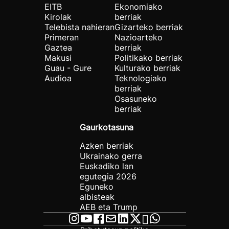
EITB
Ekonomiako
Kirolak
berriak
Telebista nahieran
Gizarteko berriak
Primeran
Nazioarteko
Gaztea
berriak
Makusi
Politikako berriak
Guau - Gure
Kulturako berriak
Audioa
Teknologiako
berriak
Osasuneko
berriak
Gaurkotasuna
Azken berriak
Ukrainako gerra
Euskadiko lan
egutegia 2026
Eguneko
albisteak
AEB eta Trump