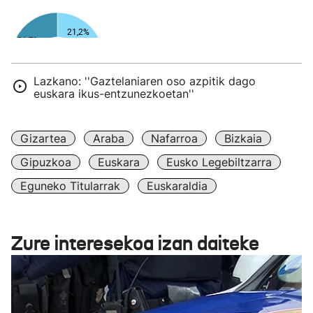
Lazkano: ''Gaztelaniaren oso azpitik dago
euskara ikus-entzunezkoetan''
Gizartea
Araba
Nafarroa
Bizkaia
Gipuzkoa
Euskara
Eusko Legebiltzarra
Eguneko Titularrak
Euskaraldia
Zure interesekoa izan daiteke