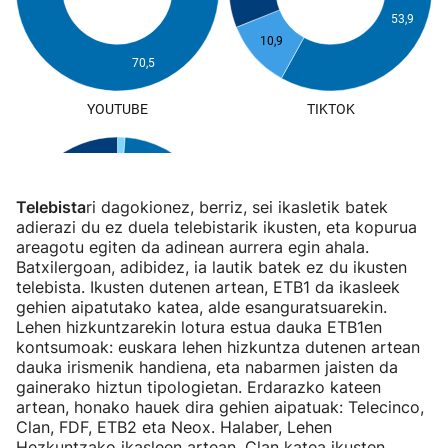
Telebista
ri dagokionez, berriz, sei ikasletik batek
adierazi du ez duela telebistarik ikusten, eta kopurua
areagotu egiten da adinean aurrera egin ahala.
Batxilergoan, adibidez, ia lautik batek ez du ikusten
telebista. Ikusten dutenen artean, ETB1 da ikasleek
gehien aipatutako katea, alde esanguratsuarekin.
Lehen hizkuntzarekin lotura estua dauka ETB1en
kontsumoak: euskara lehen hizkuntza dutenen artean
dauka irismenik handiena, eta nabarmen jaisten da
gainerako hiztun tipologietan. Erdarazko kateen
artean, honako hauek dira gehien aipatuak: Telecinco,
Clan, FDF, ETB2 eta Neox. Halaber, Lehen
Hezkuntzako ikasleen artean, Clan katea ikusten