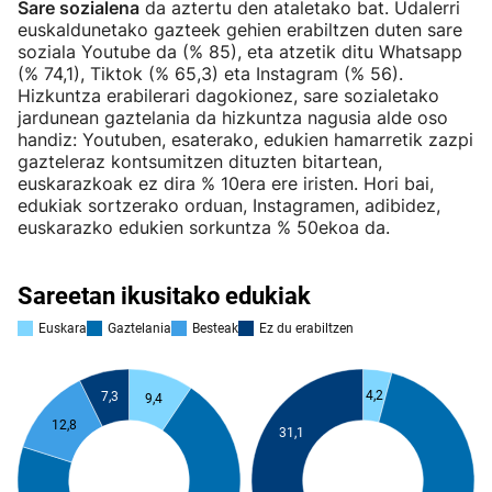
Sare sozialena
da aztertu den ataletako bat. Udalerri
euskaldunetako gazteek gehien erabiltzen duten sare
soziala Youtube da (% 85), eta atzetik ditu Whatsapp
(% 74,1), Tiktok (% 65,3) eta Instagram (% 56).
Hizkuntza erabilerari dagokionez, sare sozialetako
jardunean gaztelania da hizkuntza nagusia alde oso
handiz: Youtuben, esaterako, edukien hamarretik zazpi
gazteleraz kontsumitzen dituzten bitartean,
euskarazkoak ez dira % 10era ere iristen. Hori bai,
edukiak sortzerako orduan, Instagramen, adibidez,
euskarazko edukien sorkuntza % 50ekoa da.