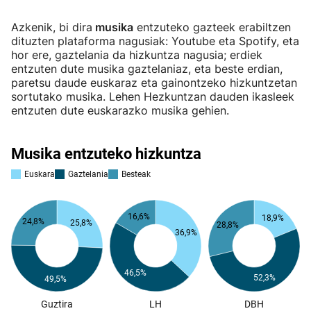
Azkenik, bi dira
musika
entzuteko gazteek erabiltzen
dituzten plataforma nagusiak: Youtube eta Spotify, eta
hor ere, gaztelania da hizkuntza nagusia; erdiek
entzuten dute musika gaztelaniaz, eta beste erdian,
paretsu daude euskaraz eta gainontzeko hizkuntzetan
sortutako musika. Lehen Hezkuntzan dauden ikasleek
entzuten dute euskarazko musika gehien.