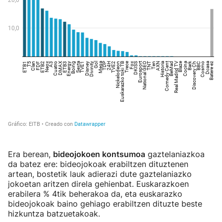
Era berean,
bideojokoen kontsumoa
gaztelaniazkoa
da batez ere: bideojokoak erabiltzen dituztenen
artean, bostetik lauk adierazi dute gaztelaniazko
jokoetan aritzen direla gehienbat. Euskarazkoen
erabilera % 4tik beherakoa da, eta euskarazko
bideojokoak baino gehiago erabiltzen dituzte beste
hizkuntza batzuetakoak.