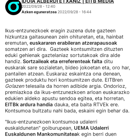
IDOIA ALBERDI ETXANIZ | EITB MEDIA
2022/09/28 - 12:40
Azken eguneratzea
2022/09/28 - 16:44
Ikus-entzunezkoek eragin zuzena dute gazteen
hizkuntza gaitasunean zein ohituretan, eta, hainbat
eremutan,
euskararen erabileran atzerapausoak
somatzen ari dira. Gazteek kontsumitzen dituzten
eduki gehienak gaztelaniaz sortutakoak dira alde
handiz.
Sortzaileak eta erreferenteak falta
ditu
euskarak sare sozialetan, bideo jokoetan eta, oro har,
pantailen atzean. Euskaraz eskaintza ona denean,
gazteek produktu hori kontsumitzen dute. EITBren
Go!azen
telesaila da horren adibide argia. Ondorioz,
premiazkoa da ikus-entzunezkoen arloan euskarazko
edukien aldeko apustu sendoa egitea, eta horretan,
EITBk ardura handia
dauka, eta baita RTVEk ere.
Kontsumoa bultzatu nahi bada, eskaini egin behar da.
"Ikus-entzunezkoen kontsumoa udalerri
euskaldunetan" goiburupean,
UEMA Udalerri
Euskaldunen Mankomunitatea
k egin berri duen