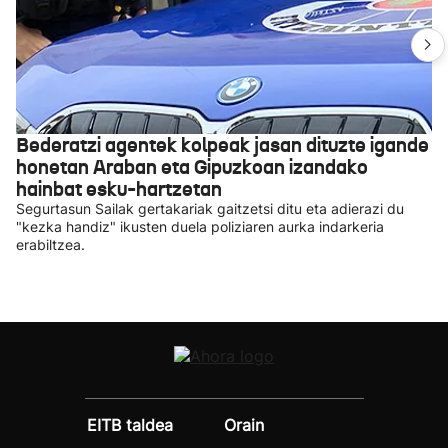
Bederatzi agentek kolpeak jasan dituzte igande
honetan Araban eta Gipuzkoan izandako
hainbat esku-hartzetan
Segurtasun Sailak gertakariak gaitzetsi ditu eta adierazi du
"kezka handiz" ikusten duela poliziaren aurka indarkeria
erabiltzea.
EITB taldea
Orain