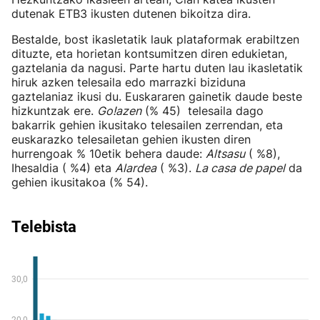
dutenak ETB3 ikusten dutenen bikoitza dira.
Bestalde, bost ikasletatik lauk plataformak erabiltzen
dituzte, eta horietan kontsumitzen diren edukietan,
gaztelania da nagusi. Parte hartu duten lau ikasletatik
hiruk azken telesaila edo marrazki biziduna
gaztelaniaz ikusi du. Euskararen gainetik daude beste
hizkuntzak ere.
Go!azen
(% 45) telesaila dago
bakarrik gehien ikusitako telesailen zerrendan, eta
euskarazko telesailetan gehien ikusten diren
hurrengoak % 10etik behera daude:
Altsasu
( %8),
Ihesaldia ( %4) eta
Alardea
( %3).
La casa de papel
da
gehien ikusitakoa (% 54).