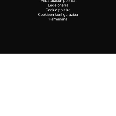
Pribatutasun politika
Lege oharra
Cookie politika
Cookieen konfigurazioa
Harremana