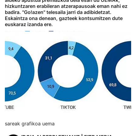
aldeko apustua premiazkoa dela esan du UEMAk,
hizkuntzaren erabileran atzerapausoak eman nahi ez
badira. "Go!azen" telesaila jarri da adibidetzat.
Eskaintza ona denean, gazteek kontsumitzen dute
euskaraz izanda ere.
sareak grafikoa uema