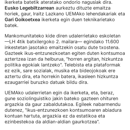
ikerketa batetik ateratako ondorio nagusiak dira.
Eusko Legebiltzarrean
aurkeztu dituzte emaitza
horiek, gaur, Iraitz Lazkano UEMAko lehendakariak eta
Gari Goikoetxea
ikerketa egin duen teknikarietako
batek.
Mankomunitateko kide diren udalerrietako eskoletan
—LH 4tik batxilergoko 2. mailara— egindako 11.600
inkestetan jasotako emaitzekin osatu dute txostena.
Gazteek ikus-entzunezkoetan egiten duten kontsumoa
aztertzea izan da helburua, "horren argitan, hizkuntza
politika egokiak lantzeko". Telebista eta plataformak
ez ezik, sare sozialak, musika eta bideojokoak ere
aztertu dira, eta horrekin batera, ikasleen hizkuntza
ezaugarriei buruzko datuak bildu dira.
UEMAko udalerrietan egin da ikerketa, eta, beraz,
gune soziolinguistiko jakin bateko gazteen ohituren
argazkia da gaur zabaldutakoa. Egileek nabarmendu
dutenez, "ikus-entzunezkoen kontsumoaren abiadura
kontuan hartuta, argazkia ez da estatikoa eta
ezinbestekoa da aldian-aldian gaurkotzea".