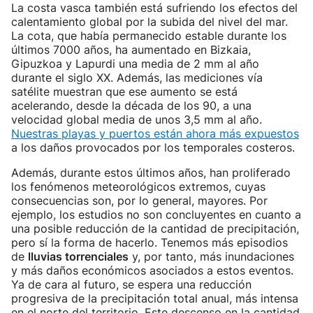
La costa vasca también está sufriendo los efectos del
calentamiento global por la subida del nivel del mar.
La cota, que había permanecido estable durante los
últimos 7000 años, ha aumentado en Bizkaia,
Gipuzkoa y Lapurdi una media de 2 mm al año
durante el siglo XX. Además, las mediciones vía
satélite muestran que ese aumento se está
acelerando, desde la década de los 90, a una
velocidad global media de unos 3,5 mm al año.
Nuestras playas y puertos están ahora más expuestos
a los daños provocados por los temporales costeros.
Además, durante estos últimos años, han proliferado
los fenómenos meteorológicos extremos, cuyas
consecuencias son, por lo general, mayores. Por
ejemplo, los estudios no son concluyentes en cuanto a
una posible reducción de la cantidad de precipitación,
pero sí la forma de hacerlo. Tenemos más episodios
de
lluvias torrenciales
y, por tanto, más inundaciones
y más daños económicos asociados a estos eventos.
Ya de cara al futuro, se espera una reducción
progresiva de la precipitación total anual, más intensa
en el norte del territorio. Este descenso en la cantidad