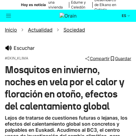
una
Edurne y
|
|
Hoy es noticia
de Elkano en
vivienda
Celedón
Getaria
de Bilbao
Txiki
ES
Inicio
Actualidad
Sociedad
Actualidad
Buscador
Política
Escuchar
#EKIN_KLIMA
Compartir
Guardar
Cultura
Mosquitos en invierno,
noches en vela por el calor y
Ikusmiran
floración en otoño, efectos
Eguraldia
del calentamiento global
Lejos de tratarse de cuestiones futuras o lejanas, los
efectos del calentamiento global son concretos y
palpables en Euskadi. Acudimos al BC3, el centro