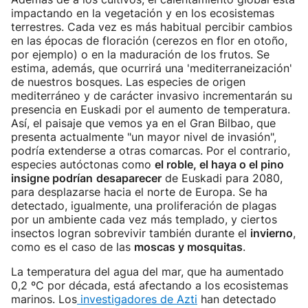
impactando en la vegetación y en los ecosistemas
terrestres. Cada vez es más habitual percibir cambios
en las épocas de floración (cerezos en flor en otoño,
por ejemplo) o en la maduración de los frutos. Se
estima, además, que ocurrirá una 'mediterraneización'
de nuestros bosques. Las especies de origen
mediterráneo y de carácter invasivo incrementarán su
presencia en Euskadi por el aumento de temperatura.
Así, el paisaje que vemos ya en el Gran Bilbao, que
presenta actualmente "un mayor nivel de invasión",
podría extenderse a otras comarcas. Por el contrario,
especies autóctonas como
el roble, el haya o el pino
insigne podrían
desaparecer
de Euskadi para 2080,
para desplazarse hacia el norte de Europa. Se ha
detectado, igualmente, una proliferación de plagas
por un ambiente cada vez más templado, y ciertos
insectos logran sobrevivir también durante el
invierno
,
como es el caso de las
moscas y mosquitas
.
La temperatura del agua del mar, que ha aumentado
0,2 ºC por década, está afectando a los ecosistemas
marinos. Los
investigadores de Azti
han detectado