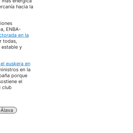
u más enérgica
rcanía hacia la
iones
oa, ENBA-
ctorada en la
r todas,
 estable y
y el euskera en
inistros en la
spaña porque
ostiene el
l club
-Álava