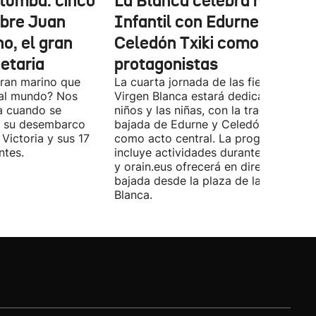
n tumba: cinco
La Blanca celebra hoy el D
obre Juan
Infantil con Edurne y
o, el gran
Celedón Txiki como
etaria
protagonistas
ran marino que
La cuarta jornada de las fiestas de la
a al mundo? Nos
Virgen Blanca estará dedicada a los
a cuando se
niños y las niñas, con la tradicional
e su desembarco
bajada de Edurne y Celedón Txiki
 Victoria y sus 17
como acto central. La programación
ntes.
incluye actividades durante todo el d
y orain.eus ofrecerá en directo la
bajada desde la plaza de la Virgen
Blanca.