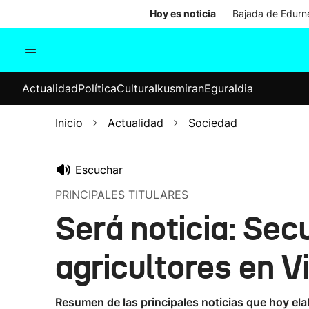
Hoy es noticia
Bajada de Edurne
Actualidad
Política
Cul
Actualidad
Política
Cultura
Ikusmiran
Eguraldia
Sociedad
Elecciones
Economía
Inicio
Actualidad
Sociedad
Internacional
Escuchar
PRINCIPALES TITULARES
Será noticia: Sec
agricultores en V
Resumen de las principales noticias que hoy ela