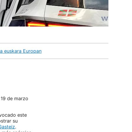
ta euskara Europan
 19 de marzo
nvocado este
strar su
Gasteiz
.