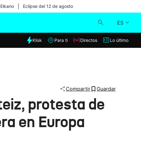
|
 Elkano
Eclipse del 12 de agosto
ES
dia
Klisk
Para ti
Directos
Lo último
Klisk
Directos
Para ti
Compartir
Guardar
eiz, protesta de
Lo último
era en Europa