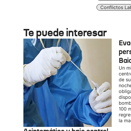
Conflictos La
Te puede interesar
Eva
per
Bai
Un mi
centr
de su
noche
oblig
dispo
bombe
100 m
regre
la ma