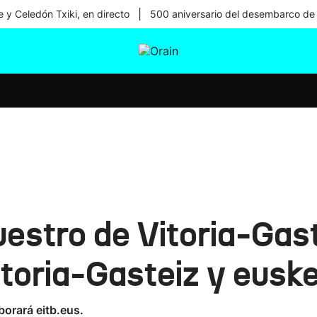
|
 y Celedón Txiki, en directo
500 aniversario del desembarco de
tura
Ikusmiran
Egural
Salud
Tecnología
uestro de Vitoria-Gast
itoria-Gasteiz y eusk
borará eitb.eus.