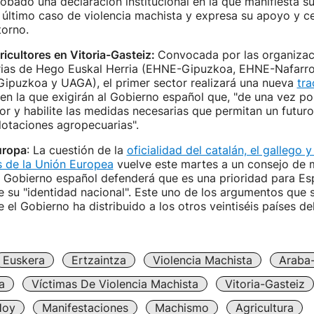
bado una declaración institucional en la que manifiesta s
último caso de violencia machista y expresa su apoyo y ce
torno.
ricultores en Vitoria-Gasteiz:
Convocada por las organizac
arias de Hego Euskal Herria (EHNE-Gipuzkoa, EHNE-Nafarr
Gipuzkoa y UAGA), el primer sector realizará una nueva
tra
en la que exigirán al Gobierno español que, "de una vez po
or y habilite las medidas necesarias que permitan un futuro
lotaciones agropecuarias".
uropa
: La cuestión de la
oficialidad del catalán, el gallego 
es de la Unión Europea
vuelve este martes a un consejo de m
el Gobierno español defenderá que es una prioridad para E
 su "identidad nacional". Este uno de los argumentos que s
l Gobierno ha distribuido a los otros veintiséis países de
Euskera
Ertzaintza
Violencia Machista
Araba
a
Víctimas De Violencia Machista
Vitoria-Gasteiz
Hoy
Manifestaciones
Machismo
Agricultura