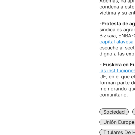
Además, ha apro
condena a este 
víctima y su en
-
Protesta de ag
sindicales agr
Bizkaia, ENBA-
capital alavesa
escuche al sect
digno a las exp
-
Euskera en E
las institucion
UE, en el que 
forman parte de
memorando que e
comunitario.
Sociedad
Unión Europe
Titulares De 