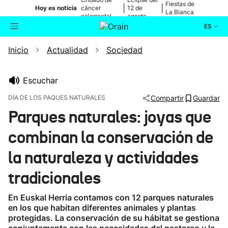
Fiestas de
|
|
Hoy es noticia
cáncer
12 de
La Blanca
colorrectal
agosto
ES
Inicio
Actualidad
Sociedad
Actualidad
Buscador
Política
Escuchar
DÍA DE LOS PAQUES NATURALES
Compartir
Guardar
Cultura
Parques naturales: joyas que
combinan la conservación de
Ikusmiran
la naturaleza y actividades
Eguraldia
tradicionales
En Euskal Herria contamos con 12 parques naturales
en los que habitan diferentes animales y plantas
protegidas. La conservación de su hábitat se gestiona