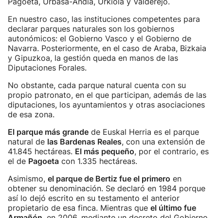
Pagoeta, Urbasa-Andia, Urkiola y Valderejo.
En nuestro caso, las instituciones competentes para
declarar parques naturales son los gobiernos
autonómicos: el Gobierno Vasco y el Gobierno de
Navarra. Posteriormente, en el caso de Araba, Bizkaia
y Gipuzkoa, la gestión queda en manos de las
Diputaciones Forales.
No obstante, cada parque natural cuenta con su
propio patronato, en el que participan, además de las
diputaciones, los ayuntamientos y otras asociaciones
de esa zona.
El parque más grande
de Euskal Herria es el parque
natural de
las Bardenas Reales
, con una extensión de
41.845 hectáreas.
El más pequeño
, por el contrario, es
el de
Pagoeta
con 1.335 hectáreas.
Asimismo,
el parque de Bertiz fue el primero
en
obtener su denominación. Se declaró en 1984 porque
así lo dejó escrito en su testamento el anterior
propietario de esa finca. Mientras que
el último fue
Armañón
, en 2006, mediante un decreto del Gobierno