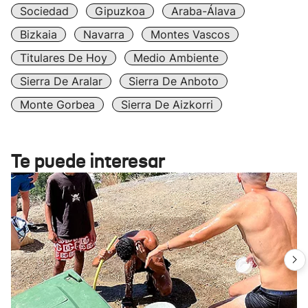
Sociedad
Gipuzkoa
Araba-Álava
Bizkaia
Navarra
Montes Vascos
Titulares De Hoy
Medio Ambiente
Sierra De Aralar
Sierra De Anboto
Monte Gorbea
Sierra De Aizkorri
Te puede interesar