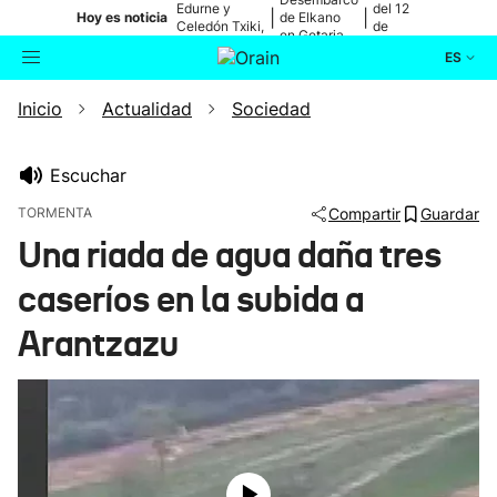
Edurne y
del 12
|
|
Hoy es noticia
de Elkano
Celedón Txiki,
de
en Getaria
en directo
agosto
ES
Inicio
Actualidad
Sociedad
Actualidad
Buscador
Política
Escuchar
TORMENTA
Compartir
Guardar
Cultura
Una riada de agua daña tres
caseríos en la subida a
Ikusmiran
Arantzazu
Eguraldia