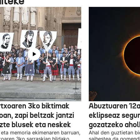
aiteke
txoaren 3ko biktimak
Abuztuaren 12a
an, zapi beltzak jantzi
eklipseaz segu
uzte blusek eta neskek
gozatzeko aho
 eta memoria ekimenaren barruan,
Ahal den guztietan bi
oaren 3ko sarraskian hildako
saihestea da gomendi