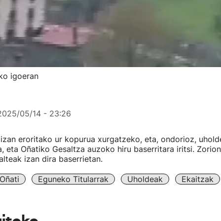
uko igoeran
2025/05/14 - 23:26
 izan eroritako ur kopurua xurgatzeko, eta, ondorioz, uhold
, eta Oñatiko Gesaltza auzoko hiru baserritara iritsi. Zorion
alteak izan dira baserrietan.
Oñati
Eguneko Titularrak
Uholdeak
Ekaitzak