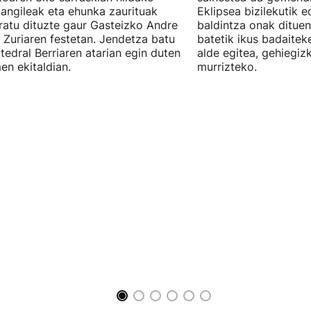
langileak eta ehunka zaurituak
Eklipsea bizilekutik 
atu dituzte gaur Gasteizko Andre
baldintza onak dituen
 Zuriaren festetan. Jendetza batu
batetik ikus badaitek
tedral Berriaren atarian egin duten
alde egitea, gehiegiz
en ekitaldian.
murrizteko.