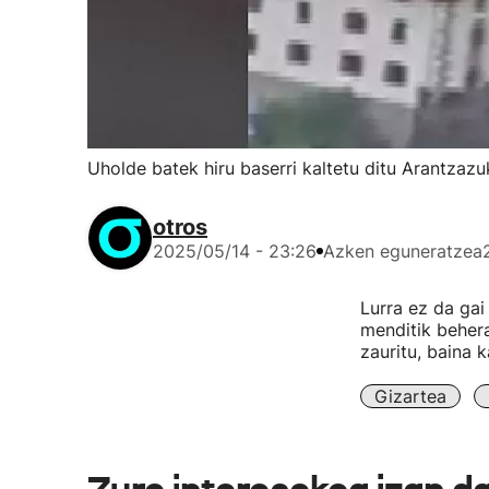
Uholde batek hiru baserri kaltetu ditu Arantzaz
otros
2025/05/14 - 23:26
Azken eguneratzea
Lurra ez da gai
menditik behera
zauritu, baina k
Gizartea