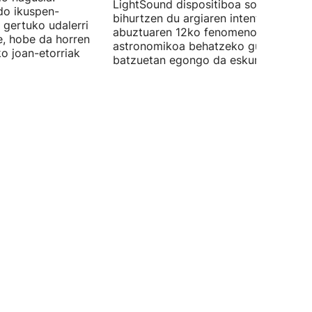
LightSound dispositiboa soinu
edo ikuspen-
bihurtzen du argiaren intentsitatea, e
 gertuko udalerri
abuztuaren 12ko fenomeno
e, hobe da horren
astronomikoa behatzeko gune
ko joan-etorriak
batzuetan egongo da eskuragarri.