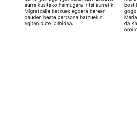
aurreikusitako helmugara iritsi aurretik.
bost 
Migratzaile batzuek egoera berean
gogor
dauden beste pertsona batzuekin
Maria
egiten dute ibilbidea.
da Ka
oroim