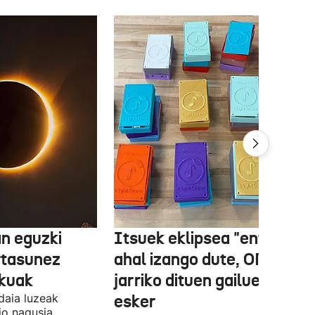
n eguzki
Itsuek eklipsea "entzun"
rtasunez
ahal izango dute, ONCEk
lkuak
jarriko dituen gailue batzue
daia luzeak
esker
o nagusia.