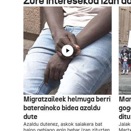
Zure interesekoa izan d
Migratzaileek helmuga berri
Mar
baterainoko bidea azaldu
gogo
dute
dit
Azaldu dutenez, askok saiakera bat
Jaiak
baino gehiago egin behar izan zituzten
Martx