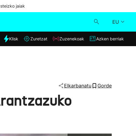
steizko jaiak
EU
dia
Klisk
Zuretzat
Zuzenekoak
Azken berriak
Klisk
Zuzenekoak
Zuretzat
Elkarbanatu
Gorde
 Arantzazuko
Azken berriak