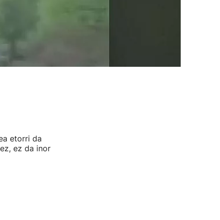
ea etorri da
ez, ez da inor