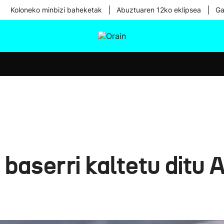
|
|
Koloneko minbizi baheketak
Abuztuaren 12ko eklipsea
Ga
tura
Ikusmiran
Egural
Osasuna
Teknologia
 baserri kaltetu ditu