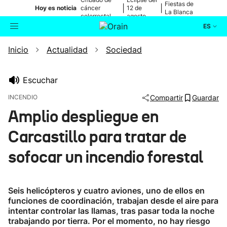
Fiestas de
|
|
Hoy es noticia
cáncer
12 de
La Blanca
colorrectal
agosto
ES
Inicio
Actualidad
Sociedad
Actualidad
Buscador
Política
Escuchar
INCENDIO
Compartir
Guardar
Cultura
Amplio despliegue en
Carcastillo para tratar de
Ikusmiran
sofocar un incendio forestal
Eguraldia
Seis helicópteros y cuatro aviones, uno de ellos en
funciones de coordinación, trabajan desde el aire para
intentar controlar las llamas, tras pasar toda la noche
trabajando por tierra. Por el momento, no hay riesgo